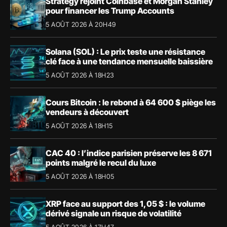
Strategy rejoint Coinbase et Morgan Stanley
pour financer les Trump Accounts
5 AOÛT 2026 À 20H49
Solana (SOL) : Le prix teste une résistance
clé face à une tendance mensuelle baissière
5 AOÛT 2026 À 18H23
Cours Bitcoin : le rebond à 64 600 $ piège les
vendeurs à découvert
5 AOÛT 2026 À 18H15
CAC 40 : l’indice parisien préserve les 8 671
points malgré le recul du luxe
5 AOÛT 2026 À 18H05
XRP face au support des 1,05 $ : le volume
dérivé signale un risque de volatilité
5 AOÛT 2026 À 17H47