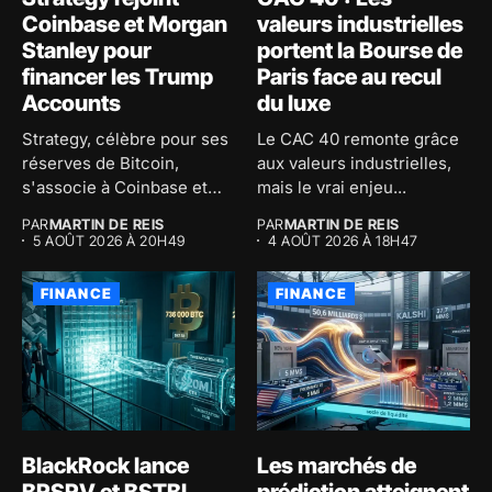
Coinbase et Morgan
valeurs industrielles
Stanley pour
portent la Bourse de
financer les Trump
Paris face au recul
Accounts
du luxe
Strategy, célèbre pour ses
Le CAC 40 remonte grâce
réserves de Bitcoin,
aux valeurs industrielles,
s'associe à Coinbase et
mais le vrai enjeu...
Morgan...
PAR
MARTIN DE REIS
PAR
MARTIN DE REIS
5 AOÛT 2026 À 20H49
4 AOÛT 2026 À 18H47
FINANCE
FINANCE
BlackRock lance
Les marchés de