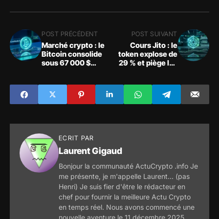
POST PRÉCÉDENT
POST SUIVANT
Marché crypto : le
Cours Jito : le
Bitcoin consolide
token explose de
sous 67 000 $
29 % et piège les
avant la Fed
vendeurs à
découvert
ECRIT PAR
Laurent Gigaud
Bonjour la communauté ActuCrypto .info Je
me présente, je m'appelle Laurent... (pas
Henri) Je suis fier d'être le rédacteur en
chef pour fournir la meilleure Actu Crypto
en temps réel. Nous avons commencé une
nouvelle aventure le 11 décembre 2025