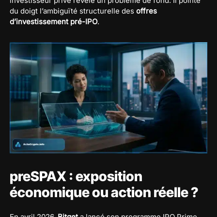
investisseur privé révèle un problème de fond. Il pointe
du doigt l’ambiguïté structurelle des
offres
d’investissement pré-IPO
.
preSPAX : exposition
économique ou action réelle ?
En avril 2026,
Bitget
a lancé son programme IPO Prime