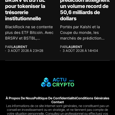
BRSRV et BSTBL
prédiction atteignent
pour tokeniser la
un volume record de
trésorerie
50,6 milliards de
institutionnelle
dollars
BlackRock ne se contente
Portés par Kalshi et la
plus des ETF Bitcoin. Avec
Coupe du monde, les
BRSRV et BSTBL,...
marchés de prédiction...
PAR
LAURENT
PAR
LAURENT
3 AOÛT 2026 À 23H28
3 AOÛT 2026 À 14H04
À Propos De Nous
Politique De Confidentialité
Conditions Générales
Contact
Les informations de ce site internet sont générales, ne constituent pas un
conseil en investissement ou en stratégie, et ne tiennent pas compte de
votre situation personnelle. Consultez un professionnel ou effectuez vos