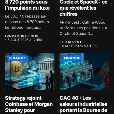
8 720 points sous
Circle et SpaceX : ce
l’impulsion du luxe
que révèlent les
chiffres
Le CAC 40 repasse au-
dessus des 8 700 points.
ARK Invest : Cathie Wood
Le rebond marqué...
renforce ses positions sur
Circle et SpaceX...
PAR
MARTIN DE REIS
6 AOÛT 2026 À 12H50
PAR
LAURENT
6 AOÛT 2026 À 12H08
FINANCE
FINANCE
Strategy rejoint
CAC 40 : Les
Coinbase et Morgan
valeurs industrielles
Stanley pour
portent la Bourse de