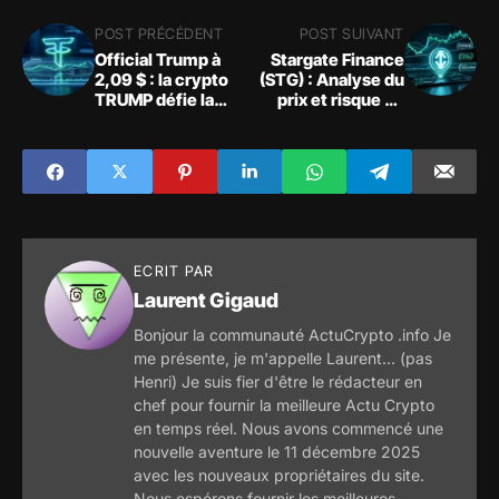
POST PRÉCÉDENT
POST SUIVANT
Official Trump à
Stargate Finance
2,09 $ : la crypto
(STG) : Analyse du
TRUMP défie la
prix et risque de
résistance
squeeze
ECRIT PAR
Laurent Gigaud
Bonjour la communauté ActuCrypto .info Je
me présente, je m'appelle Laurent... (pas
Henri) Je suis fier d'être le rédacteur en
chef pour fournir la meilleure Actu Crypto
en temps réel. Nous avons commencé une
nouvelle aventure le 11 décembre 2025
avec les nouveaux propriétaires du site.
Nous espérons fournir les meilleures