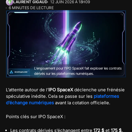
LAURENT GIGAUD
12 JUIN 2026 À 18H09
6 MINUTES DE LECTURE
L'engouement pour l'IPO SpaceX fait exploser les contrats
dérivés sur les plateformes numériques.
L’attente autour de l’
IPO SpaceX
déclenche une frénésie
spéculative inédite. Cela se passe sur les
plateformes
d’échange numériques
avant la cotation officielle.
Points clés sur IPO SpaceX :
Les contrats dérivés s’échangent entre
172 $
et
175 $
.