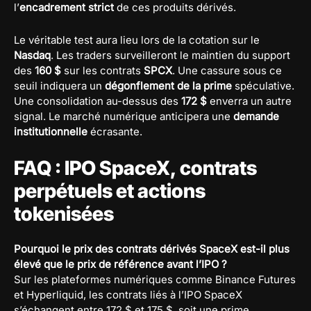
l’
encadrement strict
de ces produits dérivés.
Le véritable test aura lieu lors de la cotation sur le
Nasdaq
. Les traders surveilleront le maintien du support
des
160 $
sur les contrats
SPCX
. Une cassure sous ce
seuil indiquera un
dégonflement de la prime
spéculative.
Une consolidation au-dessus des
172 $
enverra un autre
signal. Le marché numérique anticipera une
demande
institutionnelle
écrasante.
FAQ : IPO SpaceX, contrats
perpétuels et actions
tokenisées
Pourquoi le prix des contrats dérivés SpaceX est-il plus
élevé que le prix de référence avant l’IPO ?
Sur les plateformes numériques comme Binance Futures
et Hyperliquid, les contrats liés à l’IPO SpaceX
s’échangent entre 172 $ et 175 $, soit une prime