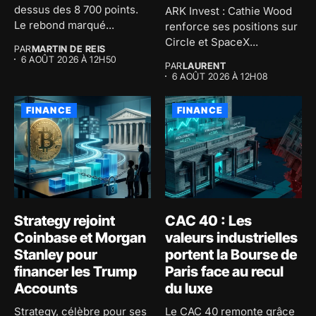
dessus des 8 700 points.
ARK Invest : Cathie Wood
Le rebond marqué...
renforce ses positions sur
Circle et SpaceX...
PAR
MARTIN DE REIS
6 AOÛT 2026 À 12H50
PAR
LAURENT
6 AOÛT 2026 À 12H08
FINANCE
FINANCE
Strategy rejoint
CAC 40 : Les
Coinbase et Morgan
valeurs industrielles
Stanley pour
portent la Bourse de
financer les Trump
Paris face au recul
Accounts
du luxe
Strategy, célèbre pour ses
Le CAC 40 remonte grâce