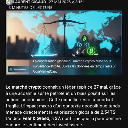
LAURENT GIGAUD
27 MAI 2026 À 8H51
3 MINUTES DE LECTURE
La capitalisation globale du marché crypto reste sous
surveillance étroite. Suivez les données en temps réel sur
CoinMarketCap
.
Le
marché crypto
connaît un léger répit ce
27 mai
, grâce
à une accalmie sur le pétrole et un biais positif sur les
actions américaines. Cette embellie reste cependant
fragile. L’impact macro d’un contexte géopolitique tendu
menace directement la valorisation globale de
2,54T$
.
L’indice
Fear & Greed
, à
37
, confirme que la peur domine
encore le sentiment des investisseurs.