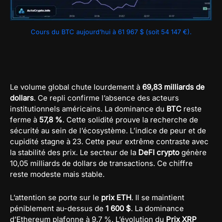
Cours du BTC aujourd’hui à 61 967 $ (soit 54 147 €).
Le volume global chute lourdement à
69,83 milliards de
dollars
. Ce repli confirme l’absence des acteurs
institutionnels américains. La dominance du
BTC
reste
ferme à
57,8 %
. Cette solidité prouve la recherche de
sécurité au sein de l’écosystème. L’indice de peur et de
cupidité stagne à 23. Cette peur extrême contraste avec
la stabilité des prix. Le secteur de la
DeFI crypto
génère
10,05 milliards de dollars de transactions. Ce chiffre
reste modeste mais stable.
L’attention se porte sur le
prix ETH
. Il se maintient
péniblement au-dessus de
1 600 $
. La dominance
d’Ethereum plafonne à 9,7 %. L’évolution du
Prix XRP