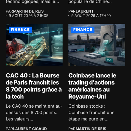
technologiques, mais le
populaire de Chine
vrai enjeu...
renforce ses...
PAR
MARTIN DE REIS
PAR
LAURENT
9 AOÛT 2026 À 21H05
9 AOÛT 2026 À 17H20
FINANCE
FINANCE
CAC 40 : La Bourse
Coinbase lance le
de Paris franchit les
trading d’actions
8 700 points grâce à
américaines au
la tech
Royaume-Uni
Le CAC 40 se maintient au-
Coinbase stocks :
dessus des 8 700 points.
Coinbase franchit une
Les valeurs...
étape majeure en
proposant le trading...
PAR
LAURENT GIGAUD
PAR
MARTIN DE REIS