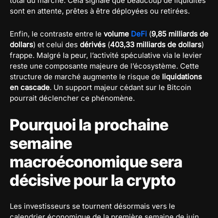
total du marché. Cela signale que beaucoup de liquidités
sont en attente, prêtes à être déployées ou retirées.
Enfin, le contraste entre le
volume
DeFi
(
9,85 milliards de
dollars
) et celui des
dérivés
(
403,33 milliards de dollars
)
frappe. Malgré la peur, l’activité spéculative via le levier
reste une composante majeure de l’écosystème. Cette
structure de marché augmente le risque de
liquidations
en cascade
. Un support majeur cédant sur le Bitcoin
pourrait déclencher ce phénomène.
Pourquoi la prochaine
semaine
macroéconomique sera
décisive pour la crypto
Les investisseurs se tournent désormais vers le
calendrier économique de la première semaine de juin.