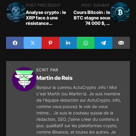
POST PRÉCÉDENT
POST SUIVANT
Analyse crypto : le
Cours Bitcoin : le
XRP face à une
BTC stagne sous
résistance
74 000 $, le
technique décisive
marché crypto
suspendu au
contexte macro
ECRIT PAR
Martin de Reis
Bonjour la commu ActuCrypto .info ! Moi
c'est Martin (ou Martin's). Je suis membre
de l'équipe rédaction sur ActuCrypto .info,
comme vous pouvez le voir de vous
même... Je suis le couteau suisse de la
rédaction, SEO, j'aime créer du contenu à
jour, qualitatif sur les plateformes crypto,
comme Binance, et toutes les autres. Je