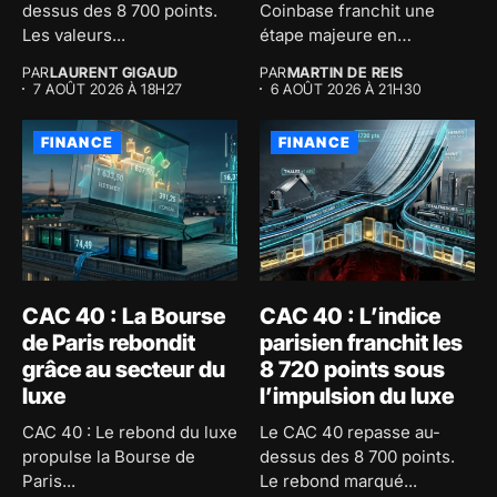
dessus des 8 700 points.
Coinbase franchit une
Les valeurs...
étape majeure en
proposant le trading...
PAR
LAURENT GIGAUD
PAR
MARTIN DE REIS
7 AOÛT 2026 À 18H27
6 AOÛT 2026 À 21H30
FINANCE
FINANCE
CAC 40 : La Bourse
CAC 40 : L’indice
de Paris rebondit
parisien franchit les
grâce au secteur du
8 720 points sous
luxe
l’impulsion du luxe
CAC 40 : Le rebond du luxe
Le CAC 40 repasse au-
propulse la Bourse de
dessus des 8 700 points.
Paris...
Le rebond marqué...