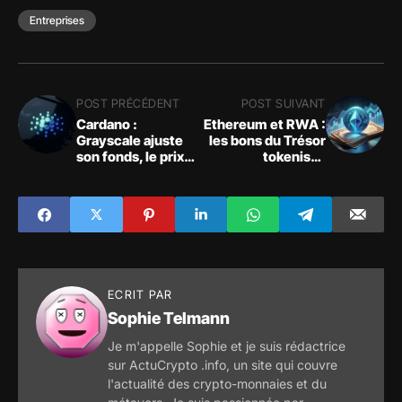
Entreprises
POST PRÉCÉDENT
POST SUIVANT
Cardano :
Ethereum et RWA :
Grayscale ajuste
les bons du Trésor
son fonds, le prix
tokenisés
face à une
atteignent 8
résistance
milliards de dollars
technique
ECRIT PAR
Sophie Telmann
Je m'appelle Sophie et je suis rédactrice
sur ActuCrypto .info, un site qui couvre
l'actualité des crypto-monnaies et du