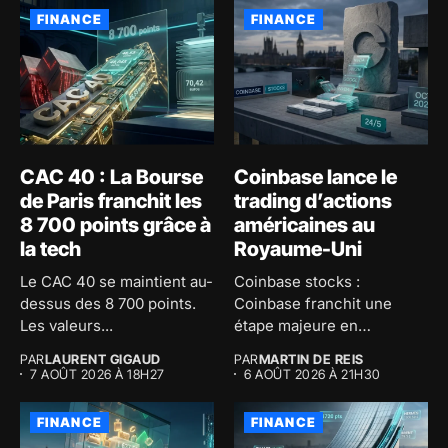
FINANCE
FINANCE
CAC 40 : La Bourse
Coinbase lance le
de Paris franchit les
trading d’actions
8 700 points grâce à
américaines au
la tech
Royaume-Uni
Le CAC 40 se maintient au-
Coinbase stocks :
dessus des 8 700 points.
Coinbase franchit une
Les valeurs...
étape majeure en
proposant le trading...
PAR
LAURENT GIGAUD
PAR
MARTIN DE REIS
7 AOÛT 2026 À 18H27
6 AOÛT 2026 À 21H30
FINANCE
FINANCE