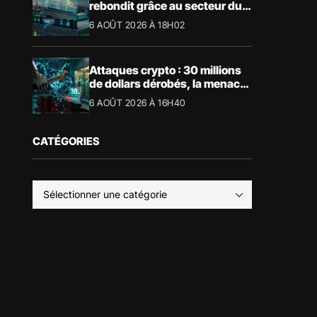
rebondit grâce au secteur du
luxe
6 AOÛT 2026 À 18H02
Attaques crypto : 30 millions
de dollars dérobés, la menace
devient physique
6 AOÛT 2026 À 16H40
CATÉGORIES