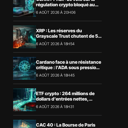
régulation crypto bloqué au
Sénat américain
6 AOÛT 2026 À 20H06
XRP : Les réserves du
Grayscale Trust chutent de 55
% suite aux rachats
6 AOÛT 2026 À 18H54
Cardano face à une résistance
critique : l’ADA sous pression
technique
6 AOÛT 2026 À 18H45
ETF crypto : 264 millions de
dollars d’entrées nettes,
Bitcoin et Ethereum dominent
6 AOÛT 2026 À 18H31
CAC 40 : La Bourse de Paris