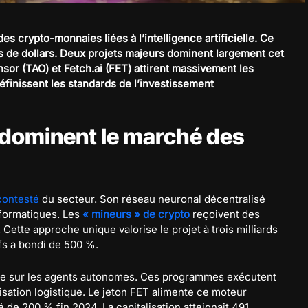
s crypto-monnaies liées à l’intelligence artificielle. Ce
s de dollars. Deux projets majeurs dominent largement cet
sor (TAO) et Fetch.ai (FET) attirent massivement les
éfinissent les standards de l’investissement
i dominent le marché des
contesté
du secteur. Son réseau neuronal décentralisé
formatiques. Les
« mineurs » de crypto
reçoivent des
 Cette approche unique valorise le projet à trois milliards
fs a bondi de 500 %.
axée sur les agents autonomes. Ces programmes exécutent
ation logistique. Le jeton FET alimente ce moteur
de 200 % fin 2024. La capitalisation atteignait 491