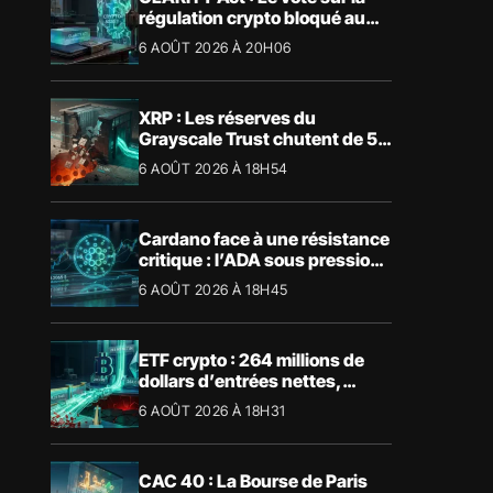
régulation crypto bloqué au
Sénat américain
6 AOÛT 2026 À 20H06
XRP : Les réserves du
Grayscale Trust chutent de 55
% suite aux rachats
6 AOÛT 2026 À 18H54
Cardano face à une résistance
critique : l’ADA sous pression
technique
6 AOÛT 2026 À 18H45
ETF crypto : 264 millions de
dollars d’entrées nettes,
Bitcoin et Ethereum dominent
6 AOÛT 2026 À 18H31
CAC 40 : La Bourse de Paris