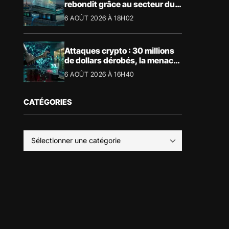
rebondit grâce au secteur du
luxe
6 AOÛT 2026 À 18H02
Attaques crypto : 30 millions
de dollars dérobés, la menace
devient physique
6 AOÛT 2026 À 16H40
CATÉGORIES