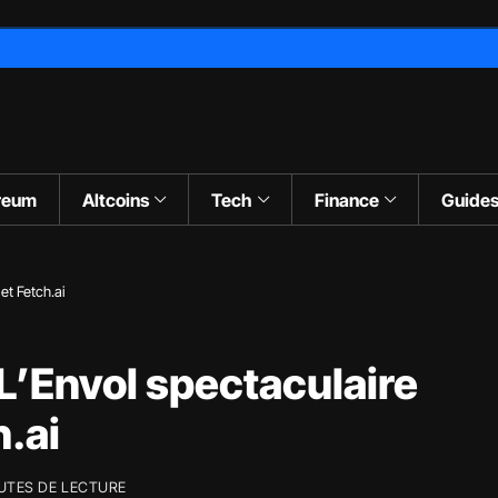
reum
Altcoins
Tech
Finance
Guide
et Fetch.ai
 L’Envol spectaculaire
h.ai
UTES DE LECTURE