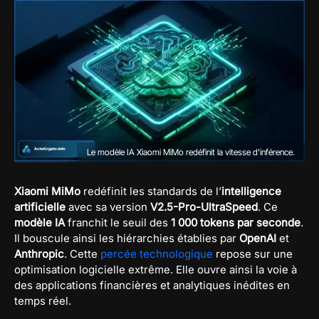
Le modèle IA Xiaomi MiMo redéfinit la vitesse d'inférence.
Xiaomi MiMo
redéfinit les standards de l’
intelligence
artificielle
avec sa version
V2.5-Pro-UltraSpeed
. Ce
modèle IA
franchit le seuil des
1 000 tokens par seconde
.
Il bouscule ainsi les hiérarchies établies par
OpenAI
et
Anthropic
. Cette
percée technologique
repose sur une
optimisation logicielle extrême. Elle ouvre ainsi la voie à
des applications financières et analytiques inédites en
temps réel.