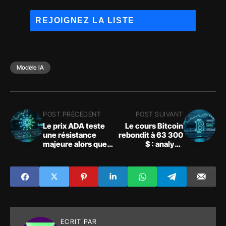
Modèle IA
POST PRÉCÉDENT
POST SUIVANT
Le prix ADA teste
Le cours Bitcoin
une résistance
rebondit à 63 300
majeure alors que
$ : analyse
Cardano s'aligne
technique et
sur le rebond
niveaux clés
crypto
ECRIT PAR