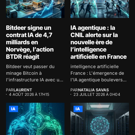
Bitdeer signe un
IA agentique : la
contrat IA de 4,7
CNIL alerte sur la
milliards en
nouvelle ère de
Norvège, l’action
l’intelligence
BTDR réagit
artificielle en France
Bitdeer veut passer du
intelligence artificielle
minage Bitcoin à
France : L'émergence de
l'infrastructure IA avec un
l'IA agentique bouleverse
contrat...
le paysage
PAR
LAURENT
PAR
NATALIA SAVAS
technologique...
4 AOÛT 2026 À 17H15
23 JUILLET 2026 À 0H04
IA
IA