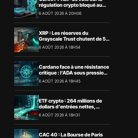
régulation crypto bloqué au
Sénat américain
6 AOÛT 2026 À 20H06
XRP : Les réserves du
Grayscale Trust chutent de 55
% suite aux rachats
6 AOÛT 2026 À 18H54
Cardano face à une résistance
critique : l’ADA sous pression
technique
6 AOÛT 2026 À 18H45
ETF crypto : 264 millions de
dollars d’entrées nettes,
Bitcoin et Ethereum dominent
6 AOÛT 2026 À 18H31
CAC 40 : La Bourse de Paris