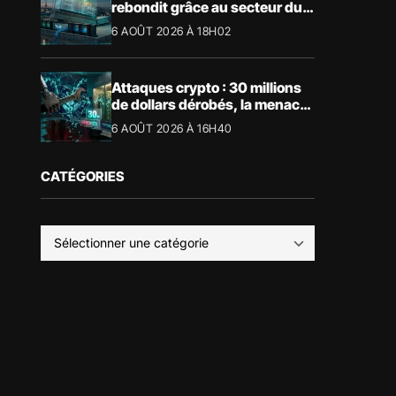
rebondit grâce au secteur du
luxe
6 AOÛT 2026 À 18H02
Attaques crypto : 30 millions
de dollars dérobés, la menace
devient physique
6 AOÛT 2026 À 16H40
CATÉGORIES