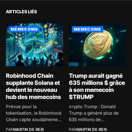
ARTICLES LIÉS
MEMECOINS
MEMECOINS
Robinhood Chain
Trump aurait gagné
supplante Solana et
635 millions $ grâce
devient le nouveau
à son memecoin
hub des memecoins
$TRUMP
Prévue pour la
crypto Trump : Donald
tokenisation, la Robinhood
Trump a généré plus de
Chain capte soudainement
635 millions de...
500 millions de...
PAR
MARTIN DE REIS
PAR
MARTIN DE REIS