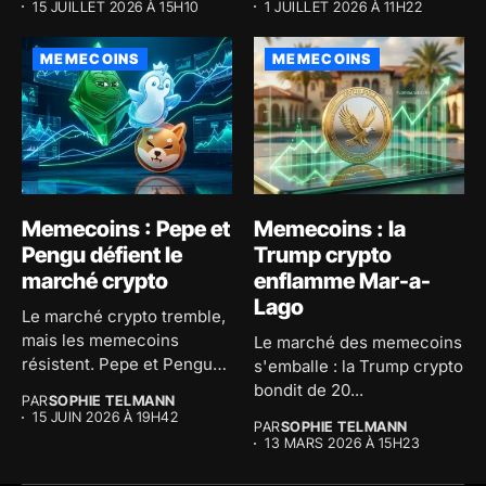
15 JUILLET 2026 À 15H10
1 JUILLET 2026 À 11H22
MEMECOINS
MEMECOINS
Memecoins : Pepe et
Memecoins : la
Pengu défient le
Trump crypto
marché crypto
enflamme Mar-a-
Lago
Le marché crypto tremble,
mais les memecoins
Le marché des memecoins
résistent. Pepe et Pengu
s'emballe : la Trump crypto
captent...
bondit de 20...
PAR
SOPHIE TELMANN
15 JUIN 2026 À 19H42
PAR
SOPHIE TELMANN
13 MARS 2026 À 15H23