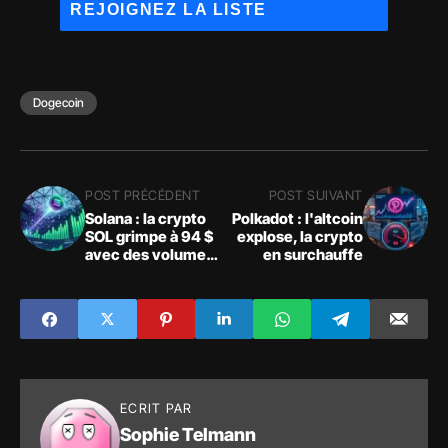
Dogecoin
POST PRÉCÉDENT
POST SUIVANT
Solana : la crypto
Polkadot : l'altcoin
SOL grimpe à 94 $
explose, la crypto
avec des volumes
en surchauffe
records
ECRIT PAR
Sophie Telmann