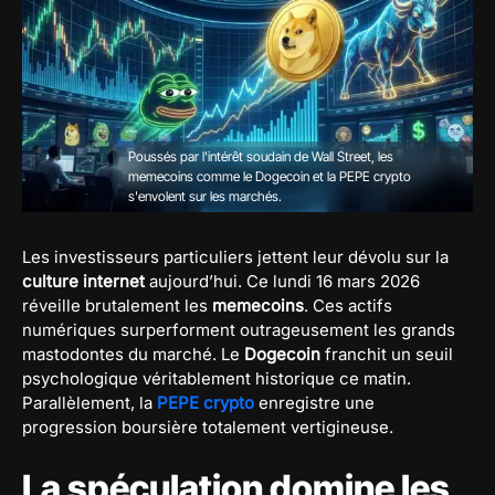
Poussés par l'intérêt soudain de Wall Street, les
memecoins comme le Dogecoin et la PEPE crypto
s'envolent sur les marchés.
Les investisseurs particuliers jettent leur dévolu sur la
culture internet
aujourd’hui. Ce lundi 16 mars 2026
réveille brutalement les
memecoins
. Ces actifs
numériques surperforment outrageusement les grands
mastodontes du marché. Le
Dogecoin
franchit un seuil
psychologique véritablement historique ce matin.
Parallèlement, la
PEPE crypto
enregistre une
progression boursière totalement vertigineuse.
La spéculation domine les