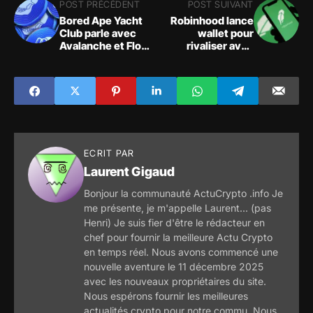
POST PRÉCÉDENT
POST SUIVANT
Bored Ape Yacht
Robinhood lance
Club parle avec
wallet pour
Avalanche et Flow
rivaliser avec
après l'échec du
Metamask
lancement
d'Otherdeeds sur
Ethereum
ECRIT PAR
Laurent Gigaud
Bonjour la communauté ActuCrypto .info Je
me présente, je m'appelle Laurent... (pas
Henri) Je suis fier d'être le rédacteur en
chef pour fournir la meilleure Actu Crypto
en temps réel. Nous avons commencé une
nouvelle aventure le 11 décembre 2025
avec les nouveaux propriétaires du site.
Nous espérons fournir les meilleures
actualités crypto pour notre commu. Nous