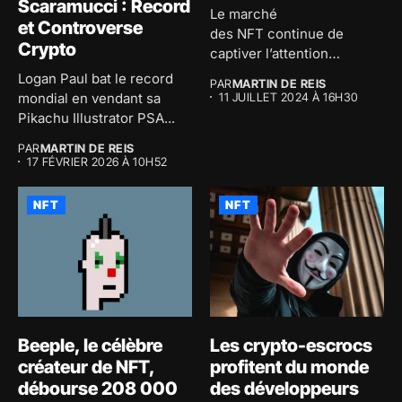
Scaramucci : Record
Le marché
et Controverse
des NFT continue de
Crypto
captiver l’attention
mondiale avec des millions
Logan Paul bat le record
PAR
MARTIN DE REIS
de dollars...
mondial en vendant sa
11 JUILLET 2024 À 16H30
Pikachu Illustrator PSA...
PAR
MARTIN DE REIS
17 FÉVRIER 2026 À 10H52
NFT
NFT
Beeple, le célèbre
Les crypto-escrocs
créateur de NFT,
profitent du monde
débourse 208 000
des développeurs