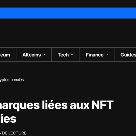
reum
Altcoins
Tech
Finance
Guide
cryptomonnaies
marques liées aux NFT
ies
S DE LECTURE