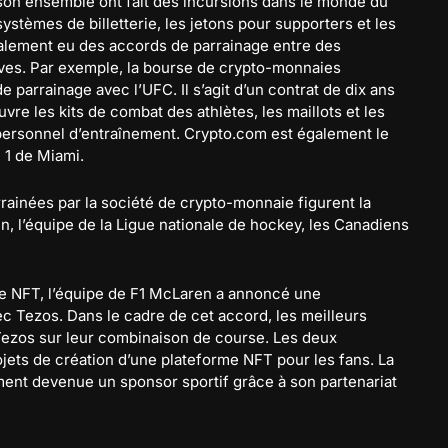
son ensemble ont fait des incursions dans le monde du
 systèmes de billetterie, les jetons pour supporters et les
également eu des accords de parrainage entre des
ives. Par exemple, la bourse de crypto-monnaies
parrainage avec l’UFC. Il s’agit d’un contrat de dix ans
uvre les kits de combat des athlètes, les maillots et les
personnel d’entraînement. Crypto.com est également le
 1 de Miami.
rrainées par la société de crypto-monnaie figurent la
n, l’équipe de la Ligue nationale de hockey, les Canadiens
de NFT, l’équipe de F1 McLaren a annoncé une
c Tezos. Dans le cadre de cet accord, les meilleurs
ezos sur leur combinaison de course. Les deux
jets de création d’une plateforme NFT pour les fans. La
ent devenue un sponsor sportif grâce à son partenariat