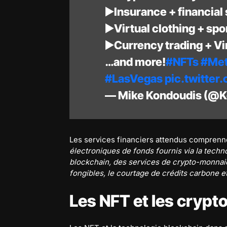
▶️Insurance + financial
▶️Virtual clothing + spo
▶️Currency trading + Vi
…and more!
#NFTs
#Met
#LasVegas
pic.twitte
— Mike Kondoudis (@
Les services financiers attendus compren
électroniques de fonds fournis via la techn
blockchain, des services de crypto-monnaie,
fongibles, le courtage de crédits carbone 
Les NFT et les crypt