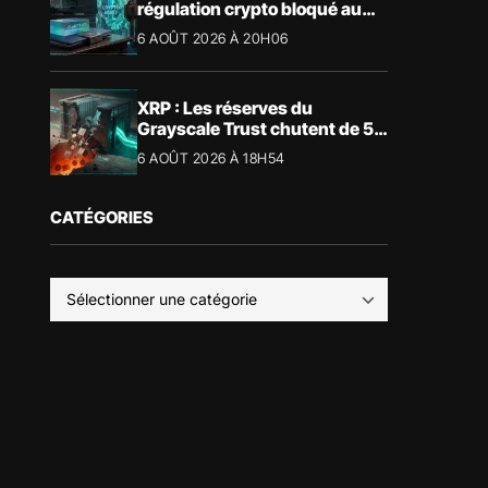
régulation crypto bloqué au
Sénat américain
6 AOÛT 2026 À 20H06
XRP : Les réserves du
Grayscale Trust chutent de 55
% suite aux rachats
6 AOÛT 2026 À 18H54
CATÉGORIES