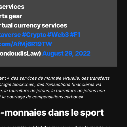
 services
rts gear
rtual currency services
averse
#Crypto
#Web3
#F1
r.com/AfMj6R19TW
KondoudisLaw)
August 29, 2022
nent «
des services de monnaie virtuelle, des transferts
ologie blockchain, des transactions financières via
 la fourniture de jetons, la fourniture de jetons non
et le courtage de compensations carbone
« .
o-monnaies dans le sport