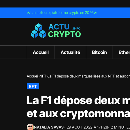
🔥La meilleure plateforme crypto en 2026🔥
Accueil
Actualité
Bitcoin
Ethe
Accueil
NFT
La F1 dépose deux marques liées aux NFT et aux 
NFT
La F1 dépose deux 
et aux cryptomonna
NATALIA SAVAS
29 AOÛT 2022 À 17H28
2 MINUTE