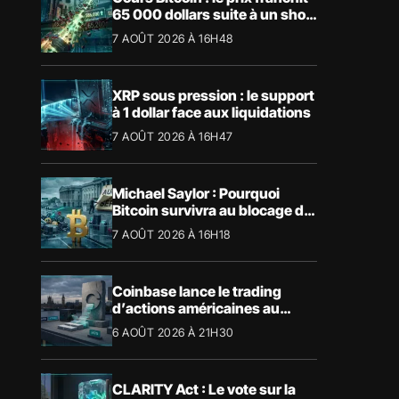
65 000 dollars suite à un short
squeeze massif
7 AOÛT 2026 À 16H48
XRP sous pression : le support
à 1 dollar face aux liquidations
7 AOÛT 2026 À 16H47
Michael Saylor : Pourquoi
Bitcoin survivra au blocage du
CLARITY Act
7 AOÛT 2026 À 16H18
Coinbase lance le trading
d’actions américaines au
Royaume-Uni
6 AOÛT 2026 À 21H30
CLARITY Act : Le vote sur la