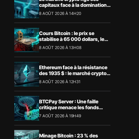
capitaux face à la domination
absolue de Bitcoin
8 AOÛT 2026 À 14H20
Cours Bitcoin : le prix se
stabilise à 65 000 dollars, les
niveaux clés à surveiller
8 AOÛT 2026 À 13H08
Ethereum face à la résistance
des 1935 $ : le marché crypto
retient son souffle
8 AOÛT 2026 À 12H31
BTCPay Server : Une faille
critique menace les fonds
Bitcoin
7 AOÛT 2026 À 19H49
Minage Bitcoin : 23 % des