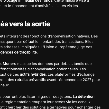
le
blocage immédiat des fonds
. Cette mesure vise à
et le financement d’activités illicites via les
s vers la sortie
ets intégrant des fonctions d’anonymisation natives. Des
asquent par défaut le montant des transactions. Elles
les adresses impliquées. L’Union européenne juge ces
igences de traçabilité
.
e.
Monero
masque les données par défaut, tandis que
fonctionnalités d’anonymisation optionnelles. Les
exact de ces
actifs hybrides
. Les plateformes d’échange
eront des
retraits préventifs
avant l’échéance de 2027 pour
onaux.
 pourront plus lister ni garder ces jetons. La
détention
, la réglementation coupera leur accès via les canaux
ront chercher des solutions alternatives pour échanger ces