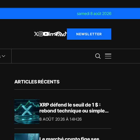
samedi 8 août 2026
NEWSLETTER
s
ARTICLES RÉCENTS
XRP défend le seuil de 1 $ :
rebond technique ou simple
pause ?
8 AOÛT 2026 À 14H26
Le marché crypto fige ses