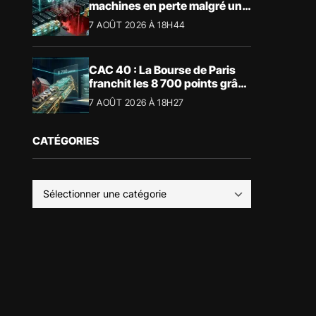
machines en perte malgré un
BTC à 65 000 $
7 AOÛT 2026 À 18H44
CAC 40 : La Bourse de Paris
franchit les 8 700 points grâce
à la tech
7 AOÛT 2026 À 18H27
CATÉGORIES