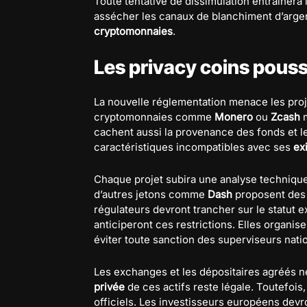
Toute tentative de dissimulation entraînera 
assécher les canaux de blanchiment d’argent 
cryptomonnaies
.
Les privacy coins poussé
La nouvelle réglementation menace les proj
cryptomonnaies comme
Monero
ou
Zcash
m
cachent aussi la provenance des fonds et 
caractéristiques incompatibles avec ses
ex
Chaque projet subira une analyse techniqu
d’autres jetons comme
Dash
proposent des 
régulateurs devront trancher sur le statut 
anticiperont ces restrictions. Elles organis
éviter toute sanction des superviseurs nati
Les exchanges et les dépositaires agréés ne
privée
de ces actifs reste légale. Toutefois
officiels. Les investisseurs européens dev