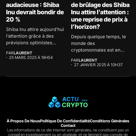
audacieuse : Shiba
de brûlage des Shiba
Inu devrait bondir de
Inu attire l’attention :
20 %
une reprise de prix à
l’horizon?
Shiba Inu attire aujourd’hui
l’attention grâce à des
Depuis quelque temps, le
prévisions optimistes
monde des
concernant son...
cryptomonnaies est en
PAR
LAURENT
effervescence et la...
25 MARS 2025 À 19H54
PAR
LAURENT
27 JANVIER 2025 À 10H37
À Propos De Nous
Politique De Confidentialité
Conditions Générales
Contact
Les informations de ce site internet sont générales, ne constituent pas un
conseil en investissement ou en stratégie, et ne tiennent pas compte de