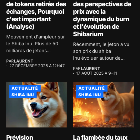
de tokens retirés des
des perspectives de
échanges, Pourquoi
prix avec la
c’est important
dynamique du burn
(Analyse)
et l’évolution de
Shibarium
Mouvement d'ampleur sur
le Shiba Inu. Plus de 50
Récemment, le jeton a vu
milliards de jetons...
son prix du shiba
inu évoluer autour de
PAR
LAURENT
0,00001297...
27 DÉCEMBRE 2025 À 12H47
PAR
LAURENT
17 AOÛT 2025 À 9H11
ACTUALITÉ
ACTUALITÉ
SHIBA INU
SHIBA INU
Prévision
La flambée du taux