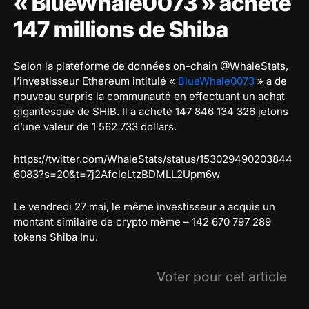
« BlueWhale0073 » achète
147 millions de Shiba
Selon la plateforme de données on-chain @WhaleStats,
l’investisseur Ethereum intitulé «
BlueWhale0073
» a de
nouveau surpris la communauté en effectuant un achat
gigantesque de SHIB. Il a acheté 147 846 134 326 jetons
d’une valeur de 1 562 733 dollars.
https://twitter.com/WhaleStats/status/153029490203844
6083?s=20&t=7j2AfcleLtzBDMLL2Upm6w
Le vendredi 27 mai, le même investisseur a acquis un
montant similaire de crypto mème – 142 670 797 289
tokens Shiba Inu.
Voter pour cet article