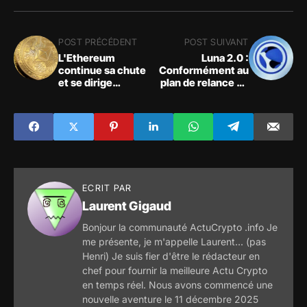
POST PRÉCÉDENT
POST SUIVANT
L'Ethereum
Luna 2.0 :
continue sa chute
Conformément au
et se dirige
plan de relance du
inexorablement
fondateur de Terra,
vers les 1700 $
Do Kwon, la
entraînerait une
prochaine
nouvelle baisse de
génération de la
19% de l'ETH
blockchain Terra a
été lancée
vendredi
ECRIT PAR
Laurent Gigaud
Bonjour la communauté ActuCrypto .info Je
me présente, je m'appelle Laurent... (pas
Henri) Je suis fier d'être le rédacteur en
chef pour fournir la meilleure Actu Crypto
en temps réel. Nous avons commencé une
nouvelle aventure le 11 décembre 2025