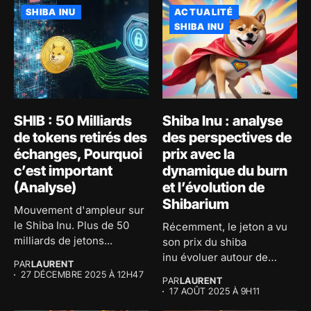
SHIBA INU
ACTUALITÉ
SHIBA INU
SHIB : 50 Milliards
Shiba Inu : analyse
de tokens retirés des
des perspectives de
échanges, Pourquoi
prix avec la
c’est important
dynamique du burn
(Analyse)
et l’évolution de
Shibarium
Mouvement d'ampleur sur
le Shiba Inu. Plus de 50
Récemment, le jeton a vu
milliards de jetons...
son prix du shiba
inu évoluer autour de
PAR
LAURENT
0,00001297...
27 DÉCEMBRE 2025 À 12H47
PAR
LAURENT
17 AOÛT 2025 À 9H11