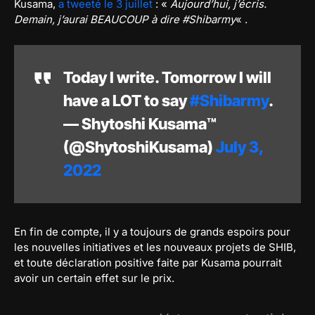
Kusama,
a tweeté le 3 juillet
: «
Aujourd’hui, j’écris.
Demain, j’aurai BEAUCOUP à dire #Shibarmy
« .
Today I write. Tomorrow I will
have a LOT to say
#Shibarmy
.
— Shytoshi Kusama™
(@ShytoshiKusama)
July 3,
2022
En fin de compte, il y a toujours de grands espoirs pour
les nouvelles initiatives et les nouveaux projets de SHIB,
et toute déclaration positive faite par Kusama pourrait
avoir un certain effet sur le prix.