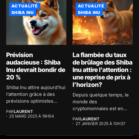
ACTUALITÉ
ACTUALITÉ
SHIBA INU
SHIBA INU
Prévision
La flambée du taux
audacieuse : Shiba
de brûlage des Shiba
Inu devrait bondir de
Inu attire l’attention :
20 %
une reprise de prix à
l’horizon?
Shiba Inu attire aujourd’hui
l’attention grâce à des
Depuis quelque temps, le
prévisions optimistes
monde des
concernant son...
cryptomonnaies est en
PAR
LAURENT
effervescence et la...
25 MARS 2025 À 19H54
PAR
LAURENT
27 JANVIER 2025 À 10H37