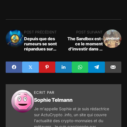
POST PRÉCÉDENT
POST SUIVANT
Depuis que des
The Sandbox est-
rumeurs se sont
ce le moment
répandues sur
d'investir dans le
Twitter concernant
leader du métavers
l'arrêt des retraits
?
de la bourse, les
traders vendent en
masse le jeton KCS
ECRIT PAR
Sophie Telmann
Je m'appelle Sophie et je suis rédactrice
sur ActuCrypto .info, un site qui couvre
l'actualité des crypto-monnaies et du
métavers. Je suis passionnée par