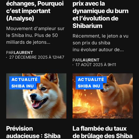
échanges, Pourquoi
prix avec la
c’est important
dynamique du burn
(Analyse)
et l’évolution de
Shibarium
Mouvement d'ampleur sur
le Shiba Inu. Plus de 50
Récemment, le jeton a vu
milliards de jetons...
son prix du shiba
inu évoluer autour de
PAR
LAURENT
0,00001297...
27 DÉCEMBRE 2025 À 12H47
PAR
LAURENT
17 AOÛT 2025 À 9H11
ACTUALITÉ
ACTUALITÉ
SHIBA INU
SHIBA INU
Prévision
La flambée du taux
audacieuse : Shiba
de brûlage des Shiba