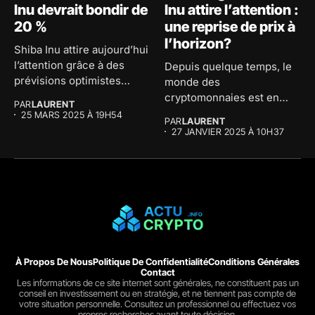
Inu devrait bondir de
Inu attire l’attention :
20 %
une reprise de prix à
l’horizon?
Shiba Inu attire aujourd’hui
l’attention grâce à des
Depuis quelque temps, le
prévisions optimistes
monde des
concernant son...
cryptomonnaies est en
PAR
LAURENT
effervescence et la...
25 MARS 2025 À 19H54
PAR
LAURENT
27 JANVIER 2025 À 10H37
À Propos De Nous
Politique De Confidentialité
Conditions Générales
Contact
Les informations de ce site internet sont générales, ne constituent pas un
conseil en investissement ou en stratégie, et ne tiennent pas compte de
votre situation personnelle. Consultez un professionnel ou effectuez vos
propres recherches avant toute décision.