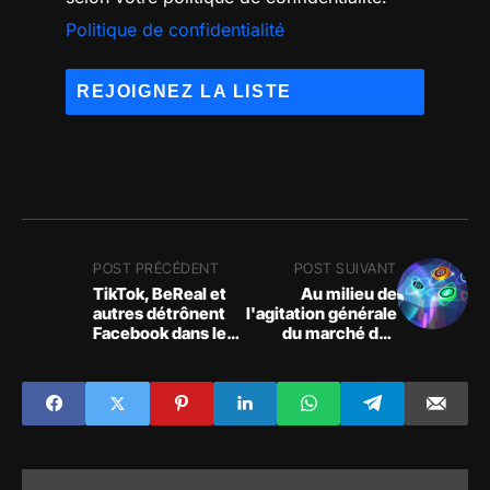
Politique de confidentialité
POST PRÉCÉDENT
POST SUIVANT
TikTok, BeReal et
Au milieu de
autres détrônent
l'agitation générale
Facebook dans le
du marché des
Top 10 des
crypto-monnaies,
applications aux
les principaux
États-Unis
jetons de jeux et de
métavers sont plus
durement touchés
que la plupart des
autres