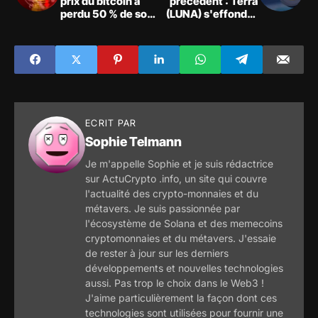
prix du bitcoin a
précédent : Terra
perdu 50 % de son
(LUNA) s'effondre
niveau record et la
de plus de 50% en
chute des
quelques heures !
cryptomonnaies se
poursuit
ECRIT PAR
Sophie Telmann
Je m'appelle Sophie et je suis rédactrice
sur ActuCrypto .info, un site qui couvre
l'actualité des crypto-monnaies et du
métavers. Je suis passionnée par
l'écosystème de Solana et des memecoins
cryptomonnaies et du métavers. J'essaie
de rester à jour sur les derniers
développements et nouvelles technologies
aussi. Pas trop le choix dans le Web3 !
J'aime particulièrement la façon dont ces
technologies sont utilisées pour fournir une