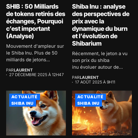
SHIB : 50 Milliards
Shiba Inu : analyse
de tokens retirés des
des perspectives de
échanges, Pourquoi
prix avec la
c’est important
dynamique du burn
(Analyse)
et l’évolution de
Shibarium
Mouvement d'ampleur sur
le Shiba Inu. Plus de 50
Récemment, le jeton a vu
milliards de jetons...
son prix du shiba
inu évoluer autour de
PAR
LAURENT
0,00001297...
27 DÉCEMBRE 2025 À 12H47
PAR
LAURENT
17 AOÛT 2025 À 9H11
ACTUALITÉ
ACTUALITÉ
SHIBA INU
SHIBA INU