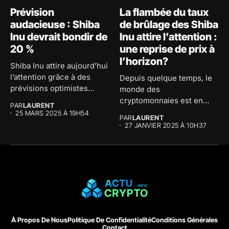
Prévision
La flambée du taux
audacieuse : Shiba
de brûlage des Shiba
Inu devrait bondir de
Inu attire l’attention :
20 %
une reprise de prix à
l’horizon?
Shiba Inu attire aujourd’hui
l’attention grâce à des
Depuis quelque temps, le
prévisions optimistes
monde des
concernant son...
cryptomonnaies est en
PAR
LAURENT
effervescence et la...
25 MARS 2025 À 19H54
PAR
LAURENT
27 JANVIER 2025 À 10H37
À Propos De Nous
Politique De Confidentialité
Conditions Générales
Contact