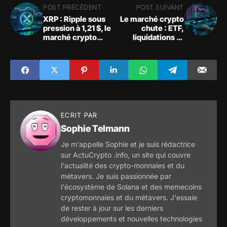
POST PRÉCÉDENT
POST SUIVANT
XRP : Ripple sous
Le marché crypto
pression à 1,21 $, le
chute : ETF,
marché crypto
liquidations et
décroche
niveaux clés à
surveiller
ECRIT PAR
Sophie Telmann
Je m'appelle Sophie et je suis rédactrice
sur ActuCrypto .info, un site qui couvre
l'actualité des crypto-monnaies et du
métavers. Je suis passionnée par
l'écosystème de Solana et des memecoins
cryptomonnaies et du métavers. J'essaie
de rester à jour sur les derniers
développements et nouvelles technologies