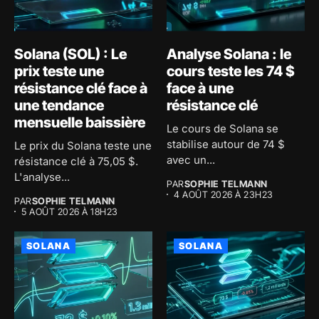
Solana (SOL) : Le
Analyse Solana : le
prix teste une
cours teste les 74 $
résistance clé face à
face à une
une tendance
résistance clé
mensuelle baissière
Le cours de Solana se
stabilise autour de 74 $
Le prix du Solana teste une
avec un...
résistance clé à 75,05 $.
L'analyse...
PAR
SOPHIE TELMANN
4 AOÛT 2026 À 23H23
PAR
SOPHIE TELMANN
5 AOÛT 2026 À 18H23
SOLANA
SOLANA