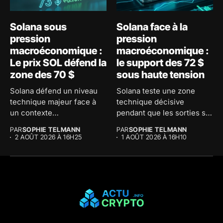
Solana sous
Solana face à la
pression
pression
macroéconomique :
macroéconomique :
Le prix SOL défend la
le support des 72 $
zone des 70 $
sous haute tension
Solana défend un niveau
Solana teste une zone
technique majeur face à
technique décisive
un contexte
pendant que les sorties sur
macroéconomique
les...
PAR
SOPHIE TELMANN
PAR
SOPHIE TELMANN
tendu....
2 AOÛT 2026 À 16H25
1 AOÛT 2026 À 16H10