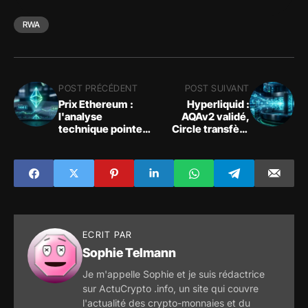
RWA
POST PRÉCÉDENT
POST SUIVANT
Prix Ethereum :
Hyperliquid :
l'analyse
AQAv2 validé,
technique pointe
Circle transfère
un support critique
4,4 milliards $ en
à 1651 $
USDC sur
HyperEVM
ECRIT PAR
Sophie Telmann
Je m'appelle Sophie et je suis rédactrice
sur ActuCrypto .info, un site qui couvre
l'actualité des crypto-monnaies et du