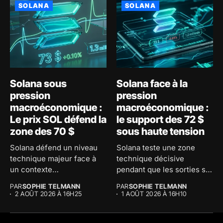
SOLANA
SOLANA
Solana sous
Solana face à la
pression
pression
macroéconomique :
macroéconomique :
Le prix SOL défend la
le support des 72 $
zone des 70 $
sous haute tension
Solana défend un niveau
Solana teste une zone
technique majeur face à
technique décisive
un contexte
pendant que les sorties sur
macroéconomique
les...
PAR
SOPHIE TELMANN
PAR
SOPHIE TELMANN
tendu....
2 AOÛT 2026 À 16H25
1 AOÛT 2026 À 16H10