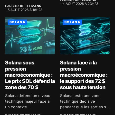
4 AOÛT 2026 À 23H23
PAR
SOPHIE TELMANN
5 AOÛT 2026 À 18H23
SOLANA
SOLANA
Solana sous
Solana face à la
pression
pression
macroéconomique :
macroéconomique :
Le prix SOL défend la
le support des 72 $
zone des 70 $
sous haute tension
Solana défend un niveau
Solana teste une zone
technique majeur face à
technique décisive
un contexte
pendant que les sorties sur
macroéconomique
les...