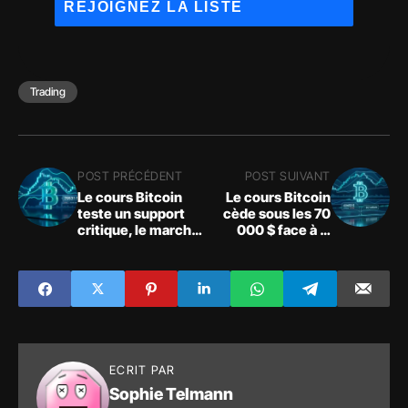
Trading
POST PRÉCÉDENT
POST SUIVANT
Le cours Bitcoin
Le cours Bitcoin
teste un support
cède sous les 70
critique, le marché
000 $ face à la
crypto sous
pression
pression
macroéconomique
ECRIT PAR
Sophie Telmann