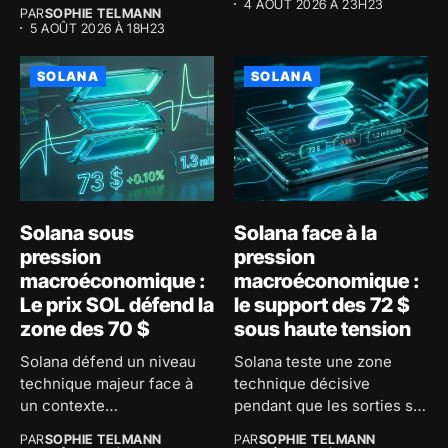
4 AOÛT 2026 À 23H23
PAR
SOPHIE TELMANN
5 AOÛT 2026 À 18H23
SOLANA
SOLANA
Solana sous
Solana face à la
pression
pression
macroéconomique :
macroéconomique :
Le prix SOL défend la
le support des 72 $
zone des 70 $
sous haute tension
Solana défend un niveau
Solana teste une zone
technique majeur face à
technique décisive
un contexte
pendant que les sorties sur
macroéconomique
les...
PAR
SOPHIE TELMANN
PAR
SOPHIE TELMANN