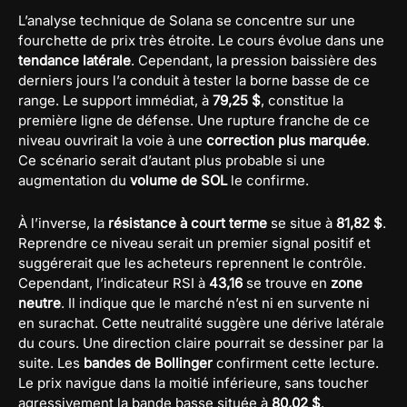
L’analyse technique de Solana se concentre sur une
fourchette de prix très étroite. Le cours évolue dans une
tendance latérale
. Cependant, la pression baissière des
derniers jours l’a conduit à tester la borne basse de ce
range. Le support immédiat, à
79,25 $
, constitue la
première ligne de défense. Une rupture franche de ce
niveau ouvrirait la voie à une
correction plus marquée
.
Ce scénario serait d’autant plus probable si une
augmentation du
volume de SOL
le confirme.
À l’inverse, la
résistance à court terme
se situe à
81,82 $
.
Reprendre ce niveau serait un premier signal positif et
suggérerait que les acheteurs reprennent le contrôle.
Cependant, l’indicateur RSI à
43,16
se trouve en
zone
neutre
. Il indique que le marché n’est ni en survente ni
en surachat. Cette neutralité suggère une dérive latérale
du cours. Une direction claire pourrait se dessiner par la
suite. Les
bandes de Bollinger
confirment cette lecture.
Le prix navigue dans la moitié inférieure, sans toucher
agressivement la bande basse située à
80,02 $
.