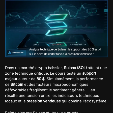
Analyse technique de Solana : le support des 80 $ est-il
sur le point de céder face à la pression vendeuse ?
Dans un marché crypto baissier,
Solana (SOL)
atteint une
zone technique critique. Le cours teste un
support
majeur
autour de
80 $
. Simultanément, la performance
de
Bitcoin
et des facteurs macroéconomiques
défavorables fragilisent le sentiment général. Il en
résulte une tension entre les indicateurs techniques
locaux et la
pression vendeuse
qui domine l’écosystème.
Points clés sur Solana et l’analyse crypto :