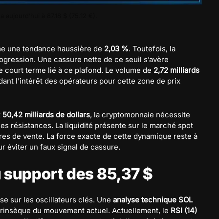
 aujourd’hui à 87.18 $ (75.12 €).
rme une tendance haussière de
2,03 %
. Toutefois, la
ogression. Une cassure nette de ce seuil s’avère
de court terme lié à ce plafond. Le volume de
2,72 milliards
t l’intérêt des opérateurs pour cette zone de prix
t
50,42 milliards de dollars
, la cryptomonnaie nécessite
es résistances. La liquidité présente sur le marché spot
es de vente. La force exacte de cette dynamique reste à
r éviter un faux signal de cassure.
u support des 85,37 $
e sur les oscillateurs clés. Une
analyse technique SOL
ntrinsèque du mouvement actuel. Actuellement, le
RSI (14)