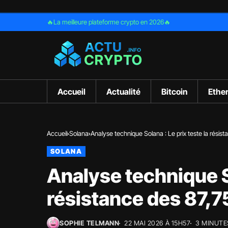
🔥La meilleure plateforme crypto en 2026🔥
Accueil
Actualité
Bitcoin
Ethe
Accueil
Solana
Analyse technique Solana : Le prix teste la résis
SOLANA
Analyse technique So
résistance des 87,7
SOPHIE TELMANN
22 MAI 2026 À 15H57
3 MINUTE