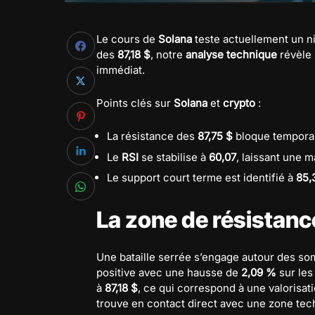
Le cours de
Solana
teste actuellement un n
des
87,18 $
, notre
analyse technique
révèle 
immédiat.
Points clés sur
Solana
et
crypto
:
La résistance des
87,75 $
bloque temporair
Le
RSI
se stabilise à
60,07
, laissant une
Le support court terme est identifié à
85,
La zone de résistan
Une bataille serrée s’engage autour des s
positive avec une hausse de
2,09 %
sur les
à
87,18 $
, ce qui correspond à une valorisat
trouve en contact direct avec une zone tech