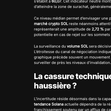
s’établit à
60,07
. Cet indicateur neutre mont
d’atteindre la zone de surachat, généraleme
Ce niveau médian permet d’envisager une po
marché crypto SOL
reste néanmoins attenti
représenterait une amplitude de
2,72 %
par 
potentielle en cas de rejet sur les sommets 
La surveillance du
volume SOL
sera décisive
L’étroitesse du canal de négociation indique
graphique précède souvent un mouvement di
surveiller de près les niveaux d’invalidation.
La cassure technique
haussière ?
L’incertitude réside désormais dans la capac
tendance Solana
actuelle dépendra de la ré
franchissement soutenu par un afflux de cap