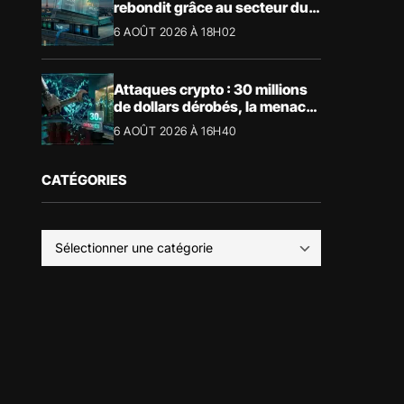
rebondit grâce au secteur du
luxe
6 AOÛT 2026 À 18H02
Attaques crypto : 30 millions
de dollars dérobés, la menace
devient physique
6 AOÛT 2026 À 16H40
CATÉGORIES