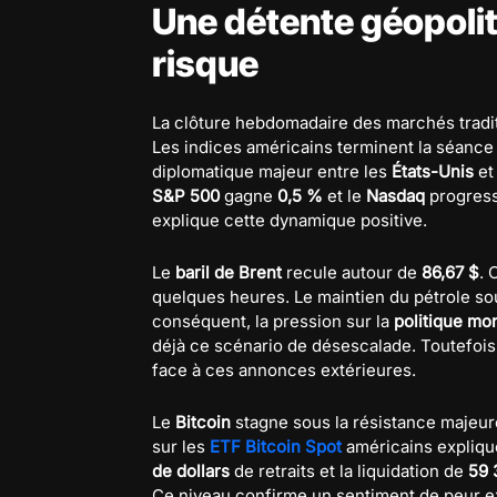
Une détente géopoliti
risque
La clôture hebdomadaire des marchés tradit
Les indices américains terminent la séance 
diplomatique majeur entre les
États-Unis
et 
S&P 500
gagne
0,5 %
et le
Nasdaq
progres
explique cette dynamique positive.
Le
baril de Brent
recule autour de
86,67 $
. 
quelques heures. Le maintien du pétrole so
conséquent, la pression sur la
politique mo
déjà ce scénario de désescalade. Toutefois
face à ces annonces extérieures.
Le
Bitcoin
stagne sous la résistance majeu
sur les
ETF Bitcoin Spot
américains expliqu
de dollars
de retraits et la liquidation de
59 
Ce niveau confirme un sentiment de peur ext