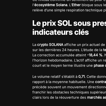
l’
écosystème Solana
. L’
Ether
bloque sous l
relève d’une simple respiration technique p
Le prix SOL sous pres
indicateurs clés
La
crypto SOLANA
affiche un prix actuel de
sur les dernières 24 heures. L’étude de la
t
La correction accumulée atteint
-18,44 %
.
l’horizon hebdomadaire. L’actif affiche un 
court et le moyen terme illustre une
phase 
Le volume relatif s’établit à
0,71
. Cette don
rapport à la moyenne habituelle. Une
contra
précède souvent un mouvement directionnel
franchir les obstacles techniques supérieu
clairs lors de la réouverture des
marchés as