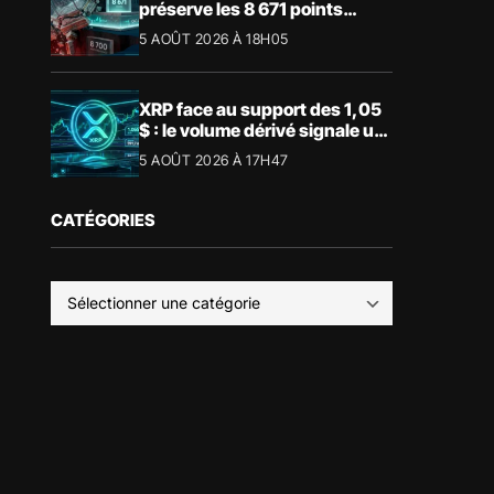
préserve les 8 671 points
malgré le recul du luxe
5 AOÛT 2026 À 18H05
XRP face au support des 1,05
$ : le volume dérivé signale un
risque de volatilité
5 AOÛT 2026 À 17H47
CATÉGORIES