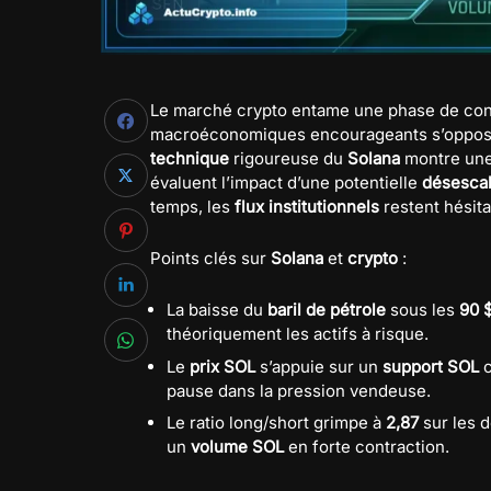
Le marché crypto entame une phase de cons
macroéconomiques encourageants s’oppose
technique
rigoureuse du
Solana
montre une
évaluent l’impact d’une potentielle
désescal
temps, les
flux institutionnels
restent hésita
Points clés sur
Solana
et
crypto
:
La baisse du
baril de pétrole
sous les
90 
théoriquement les actifs à risque.
Le
prix SOL
s’appuie sur un
support SOL
c
pause dans la pression vendeuse.
Le ratio long/short grimpe à
2,87
sur les d
un
volume SOL
en forte contraction.