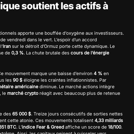
que soutient les actifs à
ionnels apporte une bouffée d’oxygène aux investisseurs.
de vendredi dans le vert. L’espoir d’un accord
l’
Iran
sur le détroit d’Ormuz porte cette dynamique. Le
se de
0,3 %
. La chute brutale des
cours de l’énergie
Ce mouvement marque une baisse d’environ
4 %
en
us les
90 $
éloigne les craintes inflationnistes. Par
nétaire américaine
diminue. Le marché actions intègre
, le
marché crypto
réagit avec beaucoup plus de retenue
re des
65 000 $
. Treize jours consécutifs de sorties nettes
ent cette atonie. Ces mouvements totalisent
4,33 milliards
351 BTC
. L’
indice Fear & Greed
affiche un score de
18/100
.
rême. Ainsi, les capitaux peinent à ruisseler vers