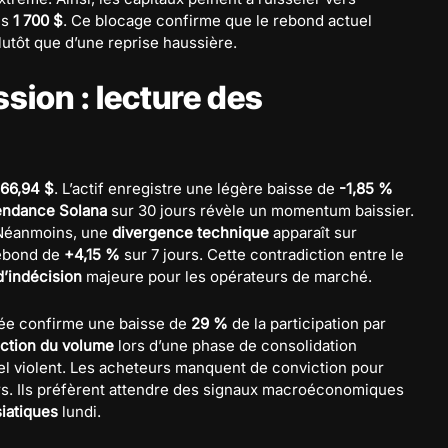
es
1 700 $
. Ce blocage confirme que le rebond actuel
lutôt que d’une reprise haussière.
sion : lecture des
66,94 $
. L’actif enregistre une légère baisse de
-1,85 %
endance Solana
sur 30 jours révèle un momentum baissier.
 Néanmoins, une
divergence technique
apparaît sur
rebond de
+4,15 %
sur 7 jours. Cette contradiction entre le
d’indécision
majeure pour les opérateurs de marché.
née confirme une baisse de
29 %
de la participation par
ction du volume
lors d’une phase de consolidation
 violent. Les acheteurs manquent de conviction pour
rs. Ils préfèrent attendre des signaux macroéconomiques
iatiques
lundi.