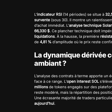
L’
indicateur RSI
(14 périodes) se situe à
32,
survente
(sous 30). Il montre un ralentiss
d’achat immédiat. L’
analyse technique Sola
66,330 $
. Ce plancher technique doit impér
liquidations
. À la hausse, la première
résist
de
4,81 %
d’amplitude où le prix reste confi
La dynamique dérivée c
ambiant ?
L’analyse des contrats à terme apporte un 
face à ce range. L’
open interest SOL
s’élèv
millions
de tokens engagés sur des plate
reste modéré, mais la répartition des positi
Une écrasante majorité de traders particul
aujourd’hui
.