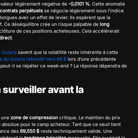
 valeur légèrement négative de
-0,0101 %
. Cette anomalie
contrats perpétuels
se négocie légèrement sous l’indice
ongues avec un effet de levier. Ils espèrent que la
. Ce déséquilibre crée un risque palpable de
long
a clôture de ces positions acheteuses. Cela accélérerait
direct
.
e Solana
savent que la volatilité reste inhérente à cette
ix du Solana rebondit vers 68 $
lors d’une précédente
peut-il se répéter ce week-end ? La réponse dépendra de
 surveiller avant la
e une
zone de compression
critique. Le maintien du prix
é absolue pour le camp acheteur. Tant que ce seuil tient
stance des
69,550 $
reste techniquement valide. Une
liderait la
tendance baissière
mensuelle. Elle ouvrirait la