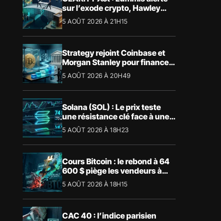
sur l’exode crypto, Hawley
bloque le vote
5 AOÛT 2026 À 21H15
Strategy rejoint Coinbase et
Morgan Stanley pour financer
les Trump Accounts
5 AOÛT 2026 À 20H49
Solana (SOL) : Le prix teste
une résistance clé face à une
tendance mensuelle baissière
5 AOÛT 2026 À 18H23
Cours Bitcoin : le rebond à 64
600 $ piège les vendeurs à
découvert
5 AOÛT 2026 À 18H15
CAC 40 : l’indice parisien