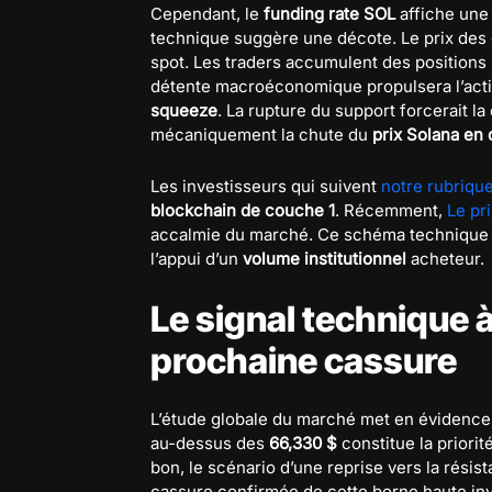
Cependant, le
funding rate SOL
affiche une
technique suggère une décote. Le prix des
spot. Les traders accumulent des positions l
détente macroéconomique propulsera l’actif
squeeze
. La rupture du support forcerait l
mécaniquement la chute du
prix Solana en 
Les investisseurs qui suivent
notre rubriqu
blockchain de couche 1
. Récemment,
Le pr
accalmie du marché. Ce schéma technique 
l’appui d’un
volume institutionnel
acheteur.
Le signal technique à
prochaine cassure
L’étude globale du marché met en évidenc
au-dessus des
66,330 $
constitue la priorit
bon, le scénario d’une reprise vers la rési
cassure confirmée de cette borne haute inva