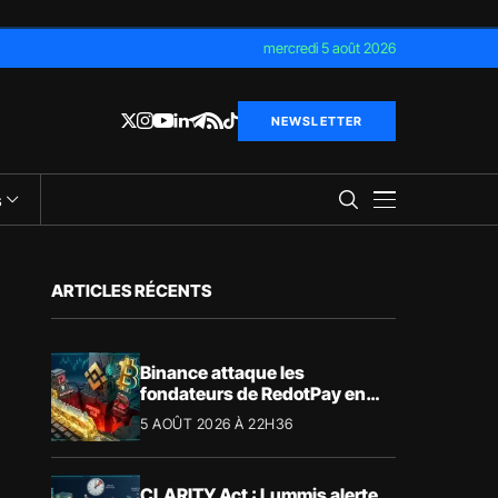
mercredi 5 août 2026
NEWSLETTER
s
ARTICLES RÉCENTS
Binance attaque les
fondateurs de RedotPay en
justice pour 472,8 millions de
5 AOÛT 2026 À 22H36
dollars
CLARITY Act : Lummis alerte