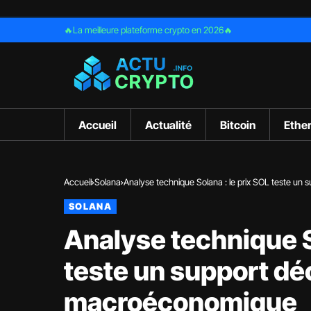
🔥La meilleure plateforme crypto en 2026🔥
Accueil
Actualité
Bitcoin
Ethe
Accueil
Solana
Analyse technique Solana : le prix SOL teste un 
SOLANA
Analyse technique S
teste un support déc
macroéconomique