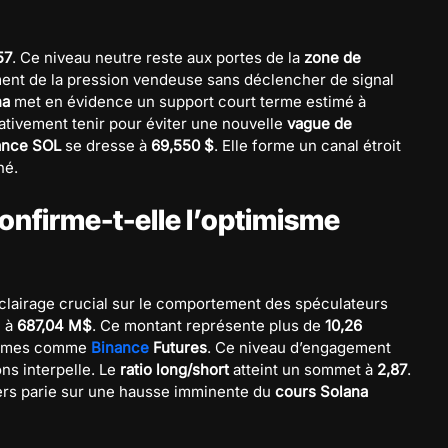
57
. Ce niveau neutre reste aux portes de la
zone de
ement de la pression vendeuse sans déclencher de signal
na
met en évidence un support court terme estimé à
ativement tenir pour éviter une nouvelle
vague de
ance SOL
se dresse à
69,550 $
. Elle forme un canal étroit
né.
onfirme-t-elle l’optimisme
éclairage crucial sur le comportement des spéculateurs
e à
687,04 M$
. Ce montant représente plus de
10,26
formes comme
Binance
Futures
. Ce niveau d’engagement
ons interpelle. Le
ratio long/short
atteint un sommet à
2,87
.
iers parie sur une hausse imminente du
cours Solana