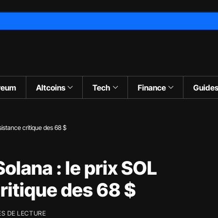
reum
Altcoins
Tech
Finance
Guide
sistance critique des 68 $
olana : le prix SOL
critique des 68 $
ES DE LECTURE