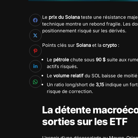
Le
prix du Solana
teste une résistance maj
technique montre un rebond fragile. Les 
positionnement risqué sur les dérivés.
Points clés sur
Solana
et la
crypto
:
Le
pétrole
chute sous
90 $
suite aux rume
actifs risqués.
Le
volume relatif
du SOL baisse de moitié
Un ratio long/short de
3,15
indique un for
risque de correction.
La détente macroéc
sorties sur les ETF
L’espoir d’une désescalade au Moyen-Orient