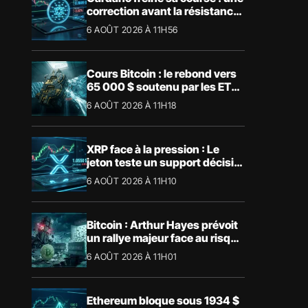
correction avant la résistance
?
6 AOÛT 2026 À 11H56
Cours Bitcoin : le rebond vers
65 000 $ soutenu par les ETF
et les liquidations
6 AOÛT 2026 À 11H18
XRP face à la pression : Le
jeton teste un support décisif
à 1,040 $
6 AOÛT 2026 À 11H10
Bitcoin : Arthur Hayes prévoit
un rallye majeur face au risque
de bulle IA
6 AOÛT 2026 À 11H01
Ethereum bloque sous 1934 $