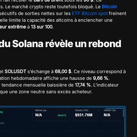
s. Le marché crypto reste toutefois bloqué. Le
Bitcoin
sécutifs de sorties nettes sur les
ETF Bitcoin spot
freinent
elle limite la capacité des altcoins à enclencher une
eur extrême
à
13 sur 100
.
du Solana révèle un rebond
uel
SOLUSDT
s’échange à
68,00 $
. Ce niveau correspond à
riation hebdomadaire affiche une hausse de
9,66 %
.
e tendance mensuelle baissière de
17,74 %
. L’indicateur
arque une zone neutre sans excès acheteur.