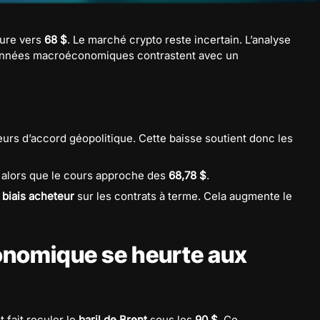
eure vers
68 $
. Le marché crypto reste incertain. L’analyse
données macroéconomiques contrastent avec un
urs d’accord géopolitique. Cette baisse soutient donc les
 alors que le cours approche des
68,78 $
.
t
biais acheteur
sur les contrats à terme. Cela augmente le
onomique se heurte aux
 fait reculer le
baril de Brent
sous les
90 $
. Ce