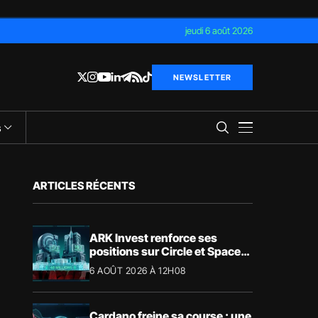
jeudi 6 août 2026
NEWSLETTER
s
ARTICLES RÉCENTS
ARK Invest renforce ses
positions sur Circle et SpaceX
: ce que révèlent les chiffres
6 AOÛT 2026 À 12H08
Cardano freine sa course : une