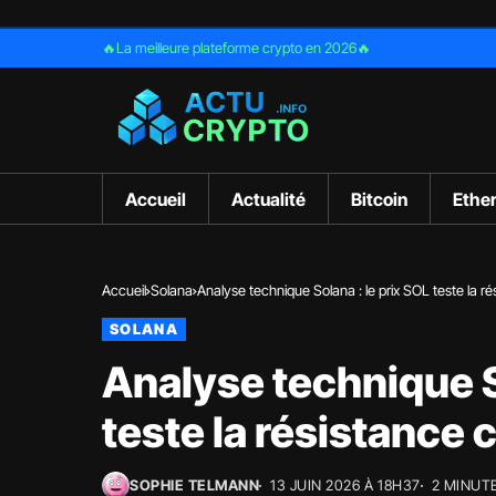
🔥La meilleure plateforme crypto en 2026🔥
Accueil
Actualité
Bitcoin
Ethe
Accueil
Solana
Analyse technique Solana : le prix SOL teste la ré
SOLANA
Analyse technique S
teste la résistance 
SOPHIE TELMANN
13 JUIN 2026 À 18H37
2 MINUT