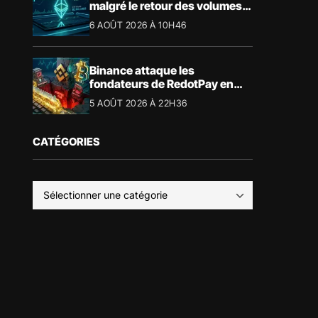
malgré le retour des volumes
acheteurs
6 AOÛT 2026 À 10H46
Binance attaque les
fondateurs de RedotPay en
justice pour 472,8 millions de
5 AOÛT 2026 À 22H36
dollars
CATÉGORIES