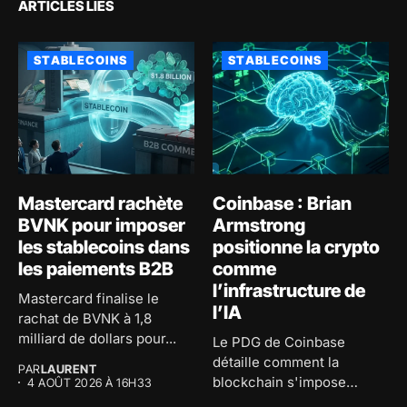
ARTICLES LIÉS
STABLECOINS
STABLECOINS
Mastercard rachète
Coinbase : Brian
BVNK pour imposer
Armstrong
les stablecoins dans
positionne la crypto
les paiements B2B
comme
l’infrastructure de
Mastercard finalise le
l’IA
rachat de BVNK à 1,8
milliard de dollars pour...
Le PDG de Coinbase
détaille comment la
PAR
LAURENT
blockchain s'impose
4 AOÛT 2026 À 16H33
comme l'infrastructure