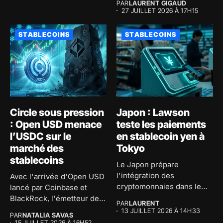
PAR
LAURENT GIGAUD
financière...
27 JUILLET 2026 À 17H15
STABLECOINS
STABLECOINS
Circle sous pression
Japon : Lawson
: Open USD menace
teste les paiements
l’USDC sur le
en stablecoin yen à
marché des
Tokyo
stablecoins
Le Japon prépare
l'intégration des
Avec l'arrivée d'Open USD
cryptomonnaies dans le
lancé par Coinbase et
commerce physique avec
BlackRock, l'émetteur de
PAR
LAURENT
un...
l'USDC...
13 JUILLET 2026 À 14H33
PAR
NATALIA SAVAS
15 JUILLET 2026 À 16H52