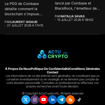
lancé par Coinbase et
Le PDG de Coinbase
BlackRock, l'émetteur de
détaille comment la
l'USDC...
blockchain s'impose
PAR
NATALIA SAVAS
comme l'infrastructure
15 JUILLET 2026 À 16H52
PAR
LAURENT GIGAUD
financière...
27 JUILLET 2026 À 17H15
À Propos De Nous
Politique De Confidentialité
Conditions Générales
Contact
Les informations de ce site internet sont générales, ne constituent pas un
conseil en investissement ou en stratégie, et ne tiennent pas compte de
votre situation personnelle. Consultez un professionnel ou effectuez vos
propres recherches avant toute décision.
© Copyright ActuCrypto.info. All rights reserved