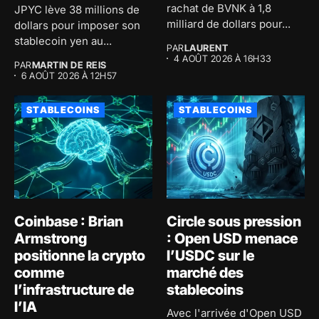
rachat de BVNK à 1,8
JPYC lève 38 millions de
milliard de dollars pour...
dollars pour imposer son
stablecoin yen au...
PAR
LAURENT
4 AOÛT 2026 À 16H33
PAR
MARTIN DE REIS
6 AOÛT 2026 À 12H57
STABLECOINS
STABLECOINS
Coinbase : Brian
Circle sous pression
Armstrong
: Open USD menace
positionne la crypto
l’USDC sur le
comme
marché des
l’infrastructure de
stablecoins
l’IA
Avec l'arrivée d'Open USD