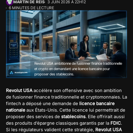
MARTIN DE REIS
3 JUIN 2026 À 22H12
6 MINUTES DE LECTURE
Revolut USA ambitionne de fusionner finance traditionnelle
et crypto en demandant une licence bancaire pour
proposer des stablecoins.
Revolut
USA
accélère son offensive avec son ambition
de fusionner finance traditionnelle et cryptomonnaies. La
fintech a déposé une demande de
licence bancaire
nationale
aux États-Unis. Cette licence lui permettrait de
proposer des services de
stablecoins
. Elle offrirait aussi
des produits d’épargne classiques garantis par la
FDIC
.
Si les régulateurs valident cette stratégie,
Revolut USA