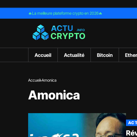
🔥La meilleure plateforme crypto en 2026🔥
Accueil
Actualité
Bitcoin
Ethe
Accueil
Amonica
Amonica
ACT
Rév