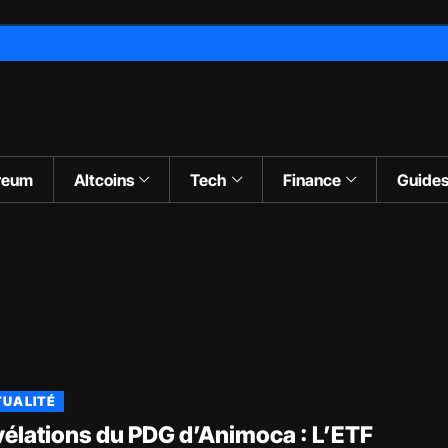
reum
Altcoins
Tech
Finance
Guide
UALITÉ
élations du PDG d’Animoca : L’ETF