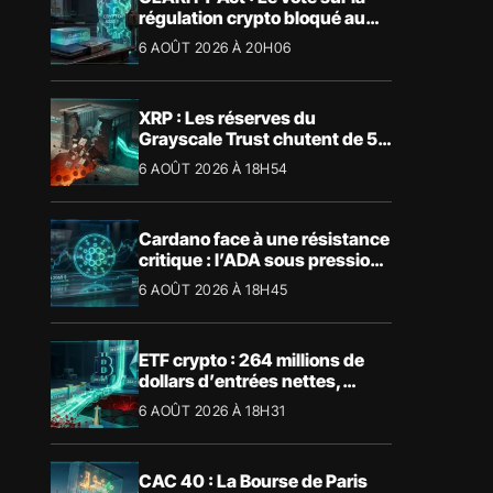
régulation crypto bloqué au
Sénat américain
6 AOÛT 2026 À 20H06
XRP : Les réserves du
Grayscale Trust chutent de 55
% suite aux rachats
6 AOÛT 2026 À 18H54
Cardano face à une résistance
critique : l’ADA sous pression
technique
6 AOÛT 2026 À 18H45
ETF crypto : 264 millions de
dollars d’entrées nettes,
Bitcoin et Ethereum dominent
6 AOÛT 2026 À 18H31
CAC 40 : La Bourse de Paris