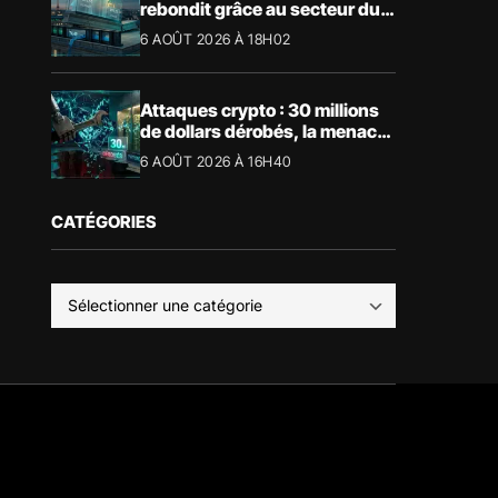
rebondit grâce au secteur du
luxe
6 AOÛT 2026 À 18H02
Attaques crypto : 30 millions
de dollars dérobés, la menace
devient physique
6 AOÛT 2026 À 16H40
CATÉGORIES