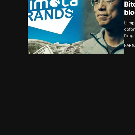
Bit
blo
L’imp
cofon
l’impa
PAR
N