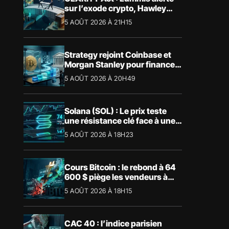
sur l’exode crypto, Hawley
bloque le vote
5 AOÛT 2026 À 21H15
Strategy rejoint Coinbase et
Morgan Stanley pour financer
les Trump Accounts
5 AOÛT 2026 À 20H49
Solana (SOL) : Le prix teste
une résistance clé face à une
tendance mensuelle baissière
5 AOÛT 2026 À 18H23
Cours Bitcoin : le rebond à 64
600 $ piège les vendeurs à
découvert
5 AOÛT 2026 À 18H15
CAC 40 : l’indice parisien