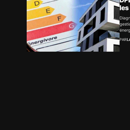
DPE
les
Diagn
gesti
énerg
PAR
L