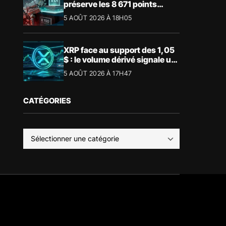
préserve les 8 671 points
malgré le recul du luxe
5 AOÛT 2026 À 18H05
XRP face au support des 1,05
$ : le volume dérivé signale un
risque de volatilité
5 AOÛT 2026 À 17H47
CATÉGORIES