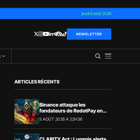
jeudi 6 août 2026
NEWSLETTER
s
ARTICLES RÉCENTS
Binance attaque les
fondateurs de RedotPay en
justice pour 472,8 millions de
5 AOÛT 2026 À 22H36
dollars
CLARITY Act : Lummis alerte