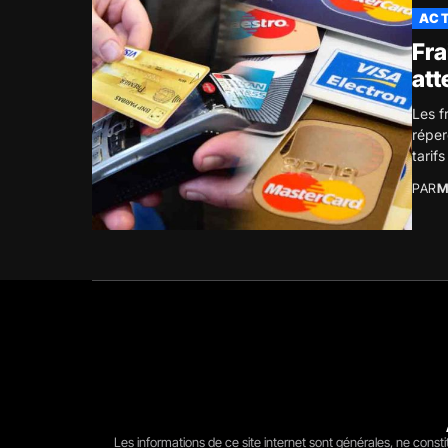
ACT
Fra
att
Les f
réper
tarif
PAR
M
Les informations de ce site internet sont générales, ne const