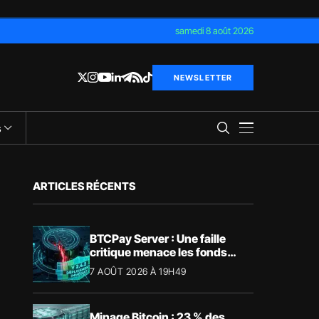
samedi 8 août 2026
NEWSLETTER
s
ARTICLES RÉCENTS
BTCPay Server : Une faille
critique menace les fonds
Bitcoin
7 AOÛT 2026 À 19H49
Minage Bitcoin : 23 % des