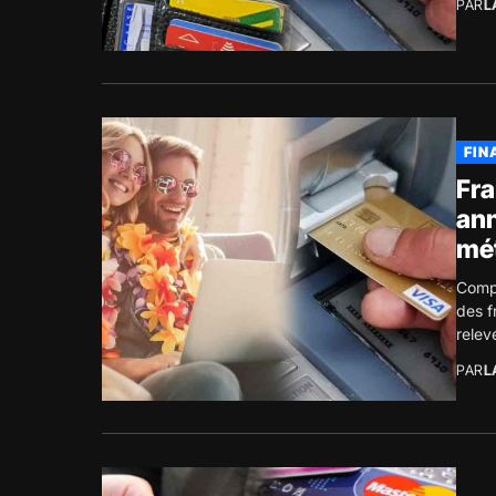
PAR
L
FIN
Fra
ann
mé
Compr
des f
relev
PAR
L