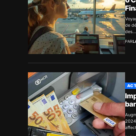
6 C
Fi
Voyag
de dé
des...
PAR
L
ACT
Imp
ban
Augme
2024 
affec