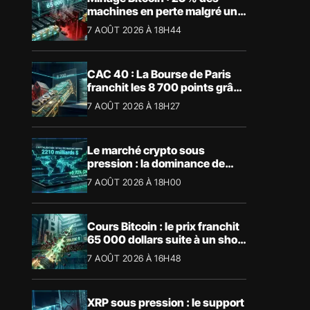
machines en perte malgré un
BTC à 65 000 $
7 AOÛT 2026 À 18H44
CAC 40 : La Bourse de Paris
franchit les 8 700 points grâce
à la tech
7 AOÛT 2026 À 18H27
Le marché crypto sous
pression : la dominance de
Bitcoin aspire la liquidité
7 AOÛT 2026 À 18H00
Cours Bitcoin : le prix franchit
65 000 dollars suite à un short
squeeze massif
7 AOÛT 2026 À 16H48
XRP sous pression : le support