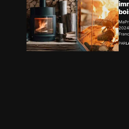
imm
boi
MaPri
2024 
Franc
PAR
L