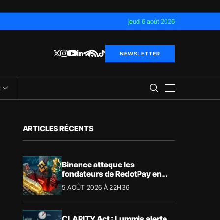
jeudi 6 août 2026
NEWSLETTER
s
ARTICLES RÉCENTS
Binance attaque les
fondateurs de RedotPay en
justice pour 472,8 millions de
5 AOÛT 2026 À 22H36
dollars
CLARITY Act : Lummis alerte