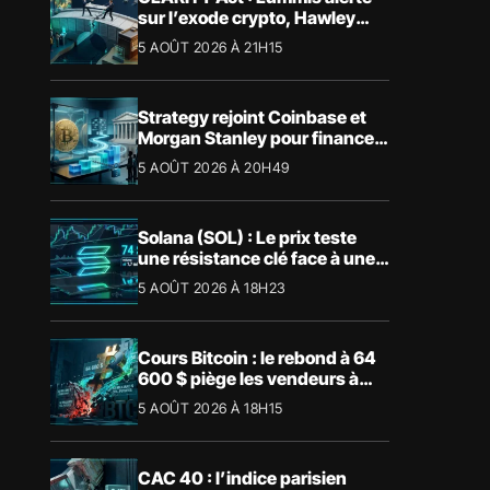
sur l’exode crypto, Hawley
bloque le vote
5 AOÛT 2026 À 21H15
Strategy rejoint Coinbase et
Morgan Stanley pour financer
les Trump Accounts
5 AOÛT 2026 À 20H49
Solana (SOL) : Le prix teste
une résistance clé face à une
tendance mensuelle baissière
5 AOÛT 2026 À 18H23
Cours Bitcoin : le rebond à 64
600 $ piège les vendeurs à
découvert
5 AOÛT 2026 À 18H15
CAC 40 : l’indice parisien