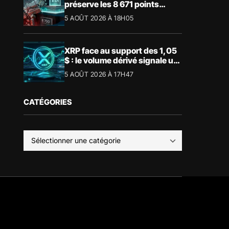
préserve les 8 671 points
malgré le recul du luxe
5 AOÛT 2026 À 18H05
XRP face au support des 1,05
$ : le volume dérivé signale un
risque de volatilité
5 AOÛT 2026 À 17H47
CATÉGORIES