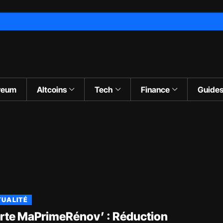
reum
Altcoins
Tech
Finance
Guide
UALITÉ
rte MaPrimeRénov’ : Réduction