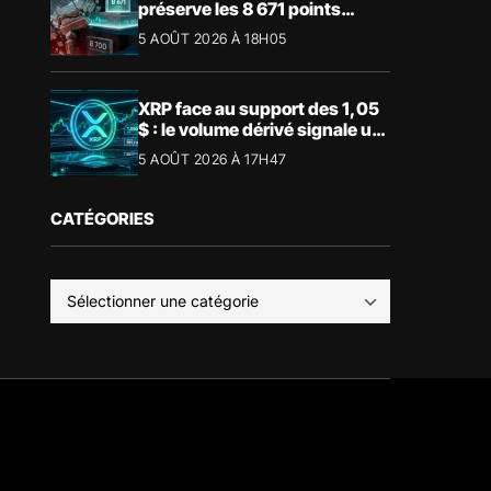
préserve les 8 671 points
malgré le recul du luxe
5 AOÛT 2026 À 18H05
XRP face au support des 1,05
$ : le volume dérivé signale un
risque de volatilité
5 AOÛT 2026 À 17H47
CATÉGORIES