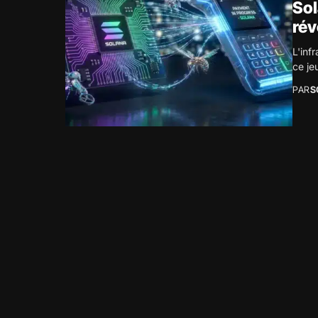
Sol
rév
L'inf
ce je
PAR
S