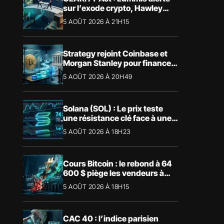
sur l’exode crypto, Hawley
bloque le vote
5 AOÛT 2026 À 21H15
Strategy rejoint Coinbase et
Morgan Stanley pour financer
les Trump Accounts
5 AOÛT 2026 À 20H49
Solana (SOL) : Le prix teste
une résistance clé face à une
tendance mensuelle baissière
5 AOÛT 2026 À 18H23
Cours Bitcoin : le rebond à 64
600 $ piège les vendeurs à
découvert
5 AOÛT 2026 À 18H15
CAC 40 : l’indice parisien