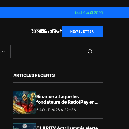
jeudi 6 août 2026
NEWSLETTER
s
ARTICLES RÉCENTS
Binance attaque les
fondateurs de RedotPay en
justice pour 472,8 millions de
5 AOÛT 2026 À 22H36
dollars
CLARITY Act : Lummis alerte