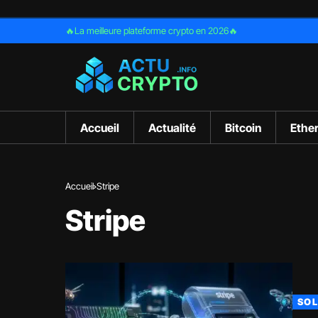
🔥La meilleure plateforme crypto en 2026🔥
Accueil
Actualité
Bitcoin
Ethe
Accueil
Stripe
Stripe
SO