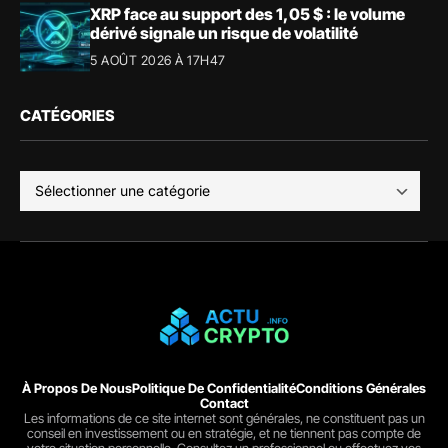
XRP face au support des 1,05 $ : le volume
dérivé signale un risque de volatilité
5 AOÛT 2026 À 17H47
CATÉGORIES
À Propos De Nous
Politique De Confidentialité
Conditions Générales
Contact
Les informations de ce site internet sont générales, ne constituent pas un
conseil en investissement ou en stratégie, et ne tiennent pas compte de
votre situation personnelle. Consultez un professionnel ou effectuez vos