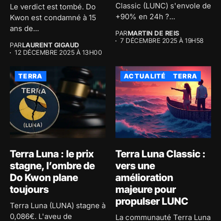
Classic (LUNC) s'envole de
Le verdict est tombé. Do
+90% en 24h ?...
Kwon est condamné à 15
ans de...
PAR
MARTIN DE REIS
7 DÉCEMBRE 2025 À 19H58
PAR
LAURENT GIGAUD
12 DÉCEMBRE 2025 À 13H00
TERRA
ACTUALITÉ
TERRA
Terra Luna : le prix
Terra Luna Classic :
stagne, l’ombre de
vers une
Do Kwon plane
amélioration
toujours
majeure pour
propulser LUNC
Terra Luna (LUNA) stagne à
0,086€. L'aveu de
La communauté Terra Luna