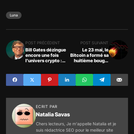
Luna
POST PRÉCÉDENT
POST SUIVANT
Bill Gates dézingue
Le 23 mai, le
encore une fois
Bitcoin a formé sa
l'univers crypto :
huitième bougie
Les crypto-
hebdomadaire
monnaies n'ont
rouge consécutive
aucune valeur
pour la première
ajoutée - elles ne
fois dans l'histoire
contribuent pas à la
de l'actif
société comme les
numérique phare ;
autres
un renversement
investissements.
est-il imminent ?
ECRIT PAR
Natalia Savas
Chers lecteurs, Je m'appelle Natalia et je
suis rédactrice SEO pour le meilleur site