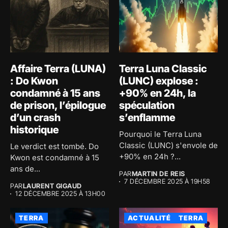
Affaire Terra (LUNA)
Terra Luna Classic
: Do Kwon
(LUNC) explose :
condamné à 15 ans
+90% en 24h, la
de prison, l’épilogue
spéculation
d’un crash
s’enflamme
historique
Pourquoi le Terra Luna
Classic (LUNC) s'envole de
Le verdict est tombé. Do
+90% en 24h ?...
Kwon est condamné à 15
ans de...
PAR
MARTIN DE REIS
7 DÉCEMBRE 2025 À 19H58
PAR
LAURENT GIGAUD
12 DÉCEMBRE 2025 À 13H00
TERRA
ACTUALITÉ
TERRA