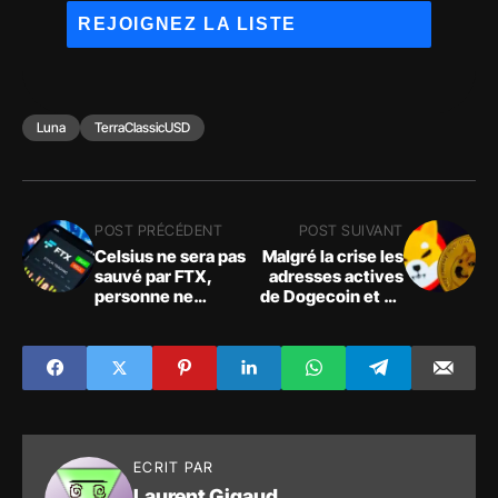
Luna
TerraClassicUSD
POST PRÉCÉDENT
POST SUIVANT
Celsius ne sera pas
Malgré la crise les
sauvé par FTX,
adresses actives
personne ne
de Dogecoin et de
viendra aider
Shiba Inu ont
Celsius dans sa
augmenté de plus
chute, les fonds
de 30% ces
seront perdus
derniers jours
ECRIT PAR
Laurent Gigaud