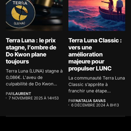
Terra Luna : le prix
Terra Luna Classic :
stagne, l’ombre de
vers une
Do Kwon plane
amélioration
toujours
majeure pour
propulser LUNC
Terra Luna (LUNA) stagne à
0,086€. L'aveu de
La communauté Terra Luna
culpabilité de Do Kwon...
Classic s’apprête à
franchir une étape
PAR
LAURENT
décisive avec une mise à...
7 NOVEMBRE 2025 À 14H53
PAR
NATALIA SAVAS
6 DÉCEMBRE 2024 À 8H13