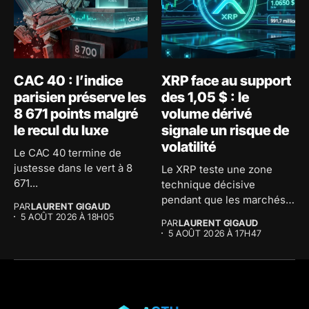
CAC 40 : l’indice
XRP face au support
parisien préserve les
des 1,05 $ : le
8 671 points malgré
volume dérivé
le recul du luxe
signale un risque de
volatilité
Le CAC 40 termine de
justesse dans le vert à 8
Le XRP teste une zone
671...
technique décisive
pendant que les marchés
PAR
LAURENT GIGAUD
dérivés...
5 AOÛT 2026 À 18H05
PAR
LAURENT GIGAUD
5 AOÛT 2026 À 17H47