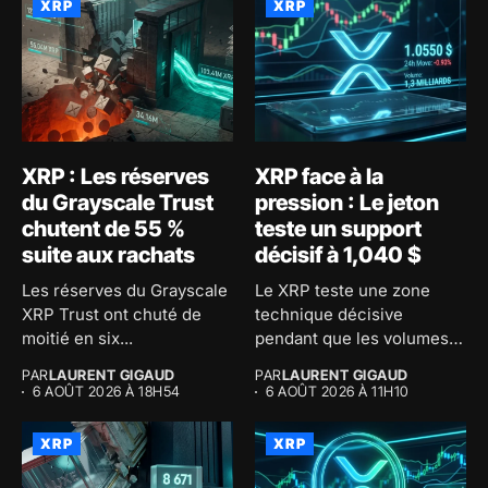
XRP
XRP
XRP : Les réserves
XRP face à la
du Grayscale Trust
pression : Le jeton
chutent de 55 %
teste un support
suite aux rachats
décisif à 1,040 $
Les réserves du Grayscale
Le XRP teste une zone
XRP Trust ont chuté de
technique décisive
moitié en six...
pendant que les volumes
d'échange...
PAR
LAURENT GIGAUD
PAR
LAURENT GIGAUD
6 AOÛT 2026 À 18H54
6 AOÛT 2026 À 11H10
XRP
XRP