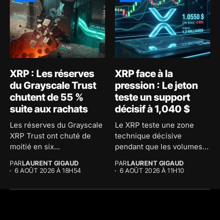
XRP : Les réserves
XRP face à la
du Grayscale Trust
pression : Le jeton
chutent de 55 %
teste un support
suite aux rachats
décisif à 1,040 $
Les réserves du Grayscale
Le XRP teste une zone
XRP Trust ont chuté de
technique décisive
moitié en six...
pendant que les volumes
d'échange...
PAR
LAURENT GIGAUD
PAR
LAURENT GIGAUD
6 AOÛT 2026 À 18H54
6 AOÛT 2026 À 11H10