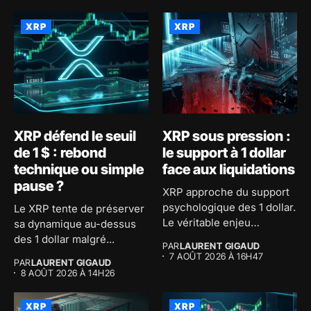
XRP
XRP
XRP défend le seuil
XRP sous pression :
de 1 $ : rebond
le support à 1 dollar
technique ou simple
face aux liquidations
pause ?
XRP approche du support
psychologique des 1 dollar.
Le XRP tente de préserver
Le véritable enjeu
sa dynamique au-dessus
consiste...
des 1 dollar malgré...
PAR
LAURENT GIGAUD
7 AOÛT 2026 À 16H47
PAR
LAURENT GIGAUD
8 AOÛT 2026 À 14H26
XRP
XRP