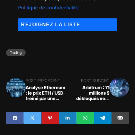
Politique de confidentialité
Trading
POST PRÉCÉDENT
POST SUIVANT
Analyse Ethereum
Arbitrum : 71
: le prix ETH / USD
millions $
freiné par une
débloqués vers
résistance
Aave sous haute
technique
tension juridique