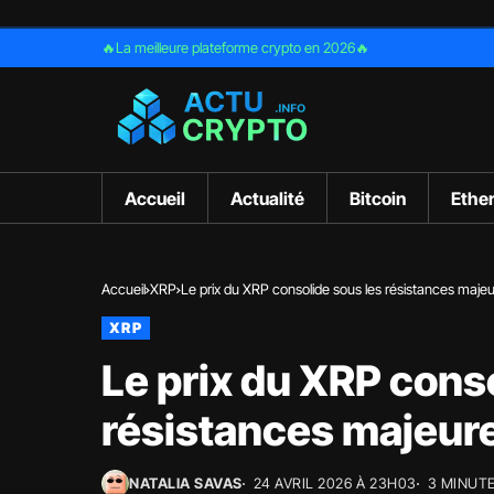
🔥La meilleure plateforme crypto en 2026🔥
Accueil
Actualité
Bitcoin
Ethe
Accueil
XRP
Le prix du XRP consolide sous les résistances maje
XRP
Le prix du XRP cons
résistances majeur
NATALIA SAVAS
24 AVRIL 2026 À 23H03
3 MINUT