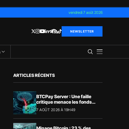
vendredi 7 août 2026
NEWSLETTER
s
ARTICLES RÉCENTS
BTCPay Server : Une faille
critique menace les fonds
Bitcoin
7 AOÛT 2026 À 19H49
Minage Bitcoin : 23 % des