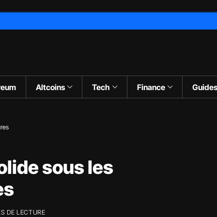
reum
Altcoins
Tech
Finance
Guide
ures
olide sous les
es
ES DE LECTURE