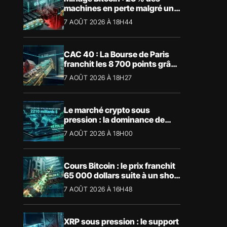
machines en perte malgré un
BTC à 65 000 $
7 AOÛT 2026 À 18H44
CAC 40 : La Bourse de Paris
franchit les 8 700 points grâce
à la tech
7 AOÛT 2026 À 18H27
Le marché crypto sous
pression : la dominance de
Bitcoin aspire la liquidité
7 AOÛT 2026 À 18H00
Cours Bitcoin : le prix franchit
65 000 dollars suite à un short
squeeze massif
7 AOÛT 2026 À 16H48
XRP sous pression : le support