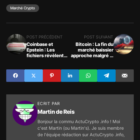
Marché Crypto
POST PRÉCÉDENT
POST SUIVANT
Coinbase et
Bitcoin : La fin du
Epstein : Les
marché baissier
fichiers révèlent
approche malgré la
un investissement
fuite des ETF
secret de 3
crypto ?
millions $
ECRIT PAR
Martin de Reis
Bonjour la commu ActuCrypto .info ! Moi
c'est Martin (ou Martin's). Je suis membre
de l'équipe rédaction sur ActuCrypto .info,