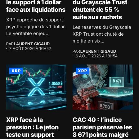
le support à 1 dollar
du Grayscale Trust
face aux liquidations
chutent de 55 %
suite aux rachats
XRP approche du support
psychologique des 1 dollar.
Les réserves du Grayscale
Le véritable enjeu
XRP Trust ont chuté de
consiste...
moitié en six...
PAR
LAURENT GIGAUD
7 AOÛT 2026 À 16H47
PAR
LAURENT GIGAUD
6 AOÛT 2026 À 18H54
XRP
XRP
XRP face à la
CAC 40 : l’indice
pression : Le jeton
parisien préserve les
teste un support
8 671 points malgré