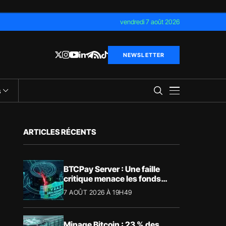
vendredi 7 août 2026
NEWSLETTER
s
ARTICLES RÉCENTS
BTCPay Server : Une faille
critique menace les fonds
Bitcoin
7 AOÛT 2026 À 19H49
Minage Bitcoin : 23 % des