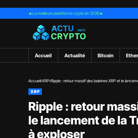
🔥La meilleure plateforme crypto en 2026🔥
Accueil
Actualité
Bitcoin
Ethe
Accueil
XRP
Ripple : retour massif des baleines XRP et le lancem
XRP
Ripple : retour mass
le lancement de la T
à exploser