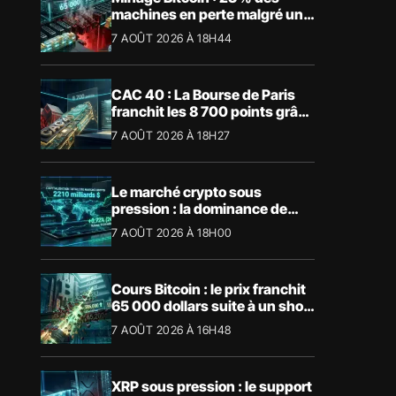
machines en perte malgré un
BTC à 65 000 $
7 AOÛT 2026 À 18H44
CAC 40 : La Bourse de Paris
franchit les 8 700 points grâce
à la tech
7 AOÛT 2026 À 18H27
Le marché crypto sous
pression : la dominance de
Bitcoin aspire la liquidité
7 AOÛT 2026 À 18H00
Cours Bitcoin : le prix franchit
65 000 dollars suite à un short
squeeze massif
7 AOÛT 2026 À 16H48
XRP sous pression : le support