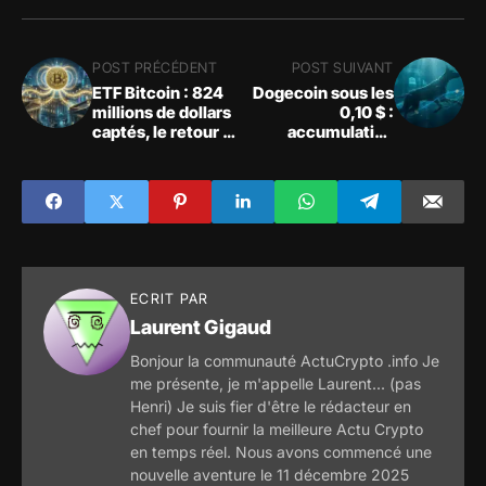
POST PRÉCÉDENT
POST SUIVANT
ETF Bitcoin : 824
Dogecoin sous les
millions de dollars
0,10 $ :
captés, le retour en
accumulation
force des
massive d'une
institutions
baleine crypto face
à la résistance
ECRIT PAR
Laurent Gigaud
Bonjour la communauté ActuCrypto .info Je
me présente, je m'appelle Laurent... (pas
Henri) Je suis fier d'être le rédacteur en
chef pour fournir la meilleure Actu Crypto
en temps réel. Nous avons commencé une
nouvelle aventure le 11 décembre 2025