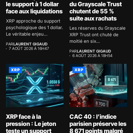
le support à 1 dollar
du Grayscale Trust
face aux liquidations
chutent de 55 %
suite aux rachats
XRP approche du support
psychologique des 1 dollar.
Les réserves du Grayscale
Le véritable enjeu
XRP Trust ont chuté de
consiste...
moitié en six...
PAR
LAURENT GIGAUD
7 AOÛT 2026 À 16H47
PAR
LAURENT GIGAUD
6 AOÛT 2026 À 18H54
XRP
XRP
XRP face à la
CAC 40 : l’indice
pression : Le jeton
parisien préserve les
teste un support
8 671 points malgré