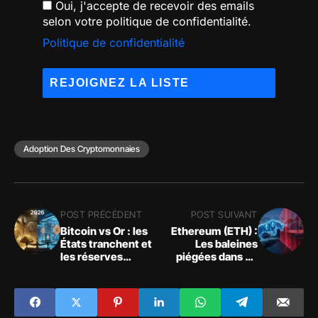
Oui, j'accepte de recevoir des emails
selon votre politique de confidentialité.
Politique de confidentialité
Adoption Des Cryptomonnaies
POST PRÉCÉDENT
POST SUIVANT
Bitcoin vs Or : les
Ethereum (ETH) :
États tranchent et
Les baleines
les réserves
piégées dans un
nationales révèlent
Bull Trap de 4
une réalité
milliards $
inattendue