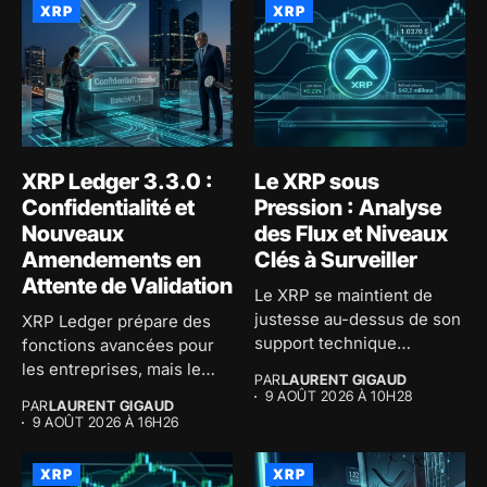
XRP
XRP
XRP Ledger 3.3.0 :
Le XRP sous
Confidentialité et
Pression : Analyse
Nouveaux
des Flux et Niveaux
Amendements en
Clés à Surveiller
Attente de Validation
Le XRP se maintient de
justesse au-dessus de son
XRP Ledger prépare des
support technique
fonctions avancées pour
pendant...
les entreprises, mais le
PAR
LAURENT GIGAUD
vrai...
9 AOÛT 2026 À 10H28
PAR
LAURENT GIGAUD
9 AOÛT 2026 À 16H26
XRP
XRP