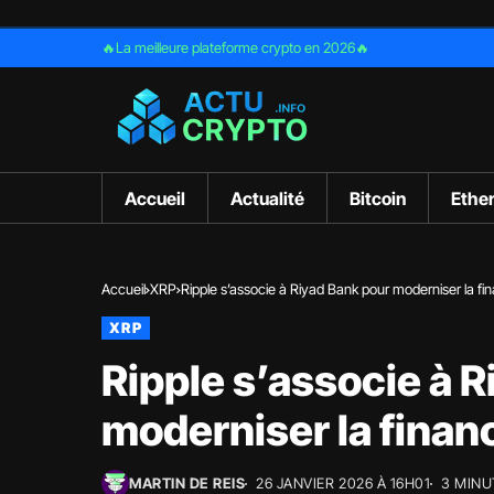
🔥La meilleure plateforme crypto en 2026🔥
Accueil
Actualité
Bitcoin
Ethe
Accueil
XRP
Ripple s’associe à Riyad Bank pour moderniser la fi
XRP
Ripple s’associe à 
moderniser la finan
MARTIN DE REIS
26 JANVIER 2026 À 16H01
3 MINU