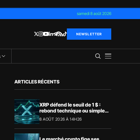
samedi 8 août 2026
NEWSLETTER
s
ARTICLES RÉCENTS
XRP défend le seuil de 1 $ :
rebond technique ou simple
pause ?
8 AOÛT 2026 À 14H26
Le marché crypto fige ses