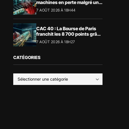
machines en perte malgré un
BTC à 65 000 $
7 AOÛT 2026 À 18H44
CAC 40 : La Bourse de Paris
franchit les 8 700 points grâce
à la tech
7 AOÛT 2026 À 18H27
CATÉGORIES