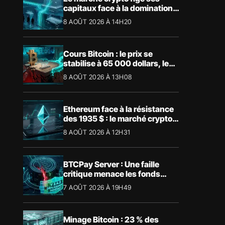
capitaux face à la domination
absolue de Bitcoin
8 AOÛT 2026 À 14H20
Cours Bitcoin : le prix se
stabilise à 65 000 dollars, les
niveaux clés à surveiller
8 AOÛT 2026 À 13H08
Ethereum face à la résistance
des 1935 $ : le marché crypto
retient son souffle
8 AOÛT 2026 À 12H31
BTCPay Server : Une faille
critique menace les fonds
Bitcoin
7 AOÛT 2026 À 19H49
Minage Bitcoin : 23 % des