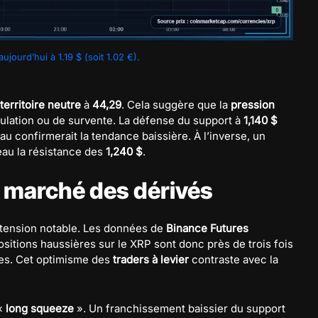
jourd’hui à 1.19 $ (soit 1.02 €).
territoire neutre
à
44,29
. Cela suggère que la
pression
ulation ou de survente. La défense du support à
1,140 $
u confirmerait la tendance baissière. À l’inverse, un
eau la résistance des
1,240 $
.
u marché des dérivés
 tension notable. Les données de
Binance Futures
ositions haussières sur le XRP sont donc près de trois fois
res. Cet optimisme des
traders à levier
contraste avec la
 «
long squeeze
». Un franchissement baissier du support