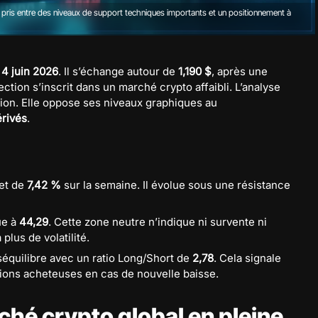
 pris entre des niveaux de support techniques importants et un positionnement à
e
4 juin 2026
. Il s’échange autour de
1,190 $
, après une
ction s’inscrit dans un marché crypto affaibli. L’analyse
ion. Elle oppose ses niveaux graphiques au
rivés
.
et de
7,42 %
sur la semaine. Il évolue sous une résistance
ue à
44,29
. Cette zone neutre n’indique ni survente ni
plus de volatilité.
équilibre avec un ratio Long/Short de
2,78
. Cela signale
tions acheteuses en cas de nouvelle baisse.
ché crypto global en pleine