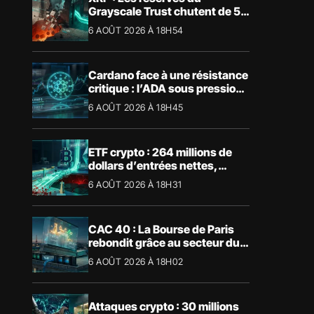
Grayscale Trust chutent de 55
% suite aux rachats
6 AOÛT 2026 À 18H54
Cardano face à une résistance
critique : l’ADA sous pression
technique
6 AOÛT 2026 À 18H45
ETF crypto : 264 millions de
dollars d’entrées nettes,
Bitcoin et Ethereum dominent
6 AOÛT 2026 À 18H31
CAC 40 : La Bourse de Paris
rebondit grâce au secteur du
luxe
6 AOÛT 2026 À 18H02
Attaques crypto : 30 millions