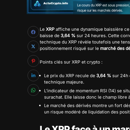
Le cours du XRP est sous pression,
risque sur les marchés dérivés.
Le
XRP
affiche une dynamique baissière c
baisse de
3,64 %
sur 24 heures. Cette corre
technique du XRP révèle toutefois une tens
positionnement risqué sur le
marché des dé
Points clés sur XRP et crypto :
Le prix du XRP recule de
3,64 %
sur 24h 
technique majeure.
L’indicateur de momentum RSI (14) se sit
surachat. Elle laisse donc le champ libre à 
Le marché des dérivés montre un fort dés
un risque modéré de liquidation des posi
Le XRP face à un mar