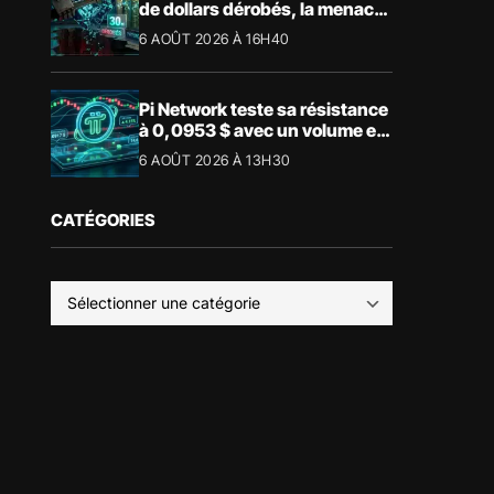
de dollars dérobés, la menace
devient physique
6 AOÛT 2026 À 16H40
Pi Network teste sa résistance
à 0,0953 $ avec un volume en
forte hausse
6 AOÛT 2026 À 13H30
CATÉGORIES