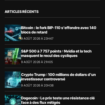
ARTICLES RÉCENTS
Bitcoin : le fork BIP-110 s’effondre avec 140
blocs de retard
9 AOÛT 2026 À 23H47
S&P 500 à 7 757 points : Nvidia et la tech
masquent le recul des cycliques
9 AOÛT 2026 À 21H05
Crypto Trump : 100 millions de dollars d’un
investisseur controversé
9 AOÛT 2026 À 20H38
Dogecoin : Le prix teste une résistance clé
face à des flux mitigés