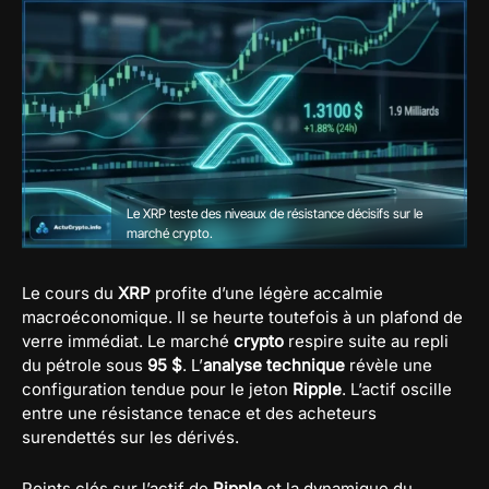
Le XRP teste des niveaux de résistance décisifs sur le
marché crypto.
Le cours du
XRP
profite d’une légère accalmie
macroéconomique. Il se heurte toutefois à un plafond de
verre immédiat. Le marché
crypto
respire suite au repli
du pétrole sous
95 $
. L’
analyse technique
révèle une
configuration tendue pour le jeton
Ripple
. L’actif oscille
entre une résistance tenace et des acheteurs
surendettés sur les dérivés.
Points clés sur l’actif de
Ripple
et la dynamique du