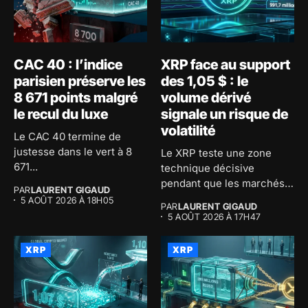
CAC 40 : l’indice
XRP face au support
parisien préserve les
des 1,05 $ : le
8 671 points malgré
volume dérivé
le recul du luxe
signale un risque de
volatilité
Le CAC 40 termine de
justesse dans le vert à 8
Le XRP teste une zone
671...
technique décisive
pendant que les marchés
PAR
LAURENT GIGAUD
dérivés...
5 AOÛT 2026 À 18H05
PAR
LAURENT GIGAUD
5 AOÛT 2026 À 17H47
XRP
XRP