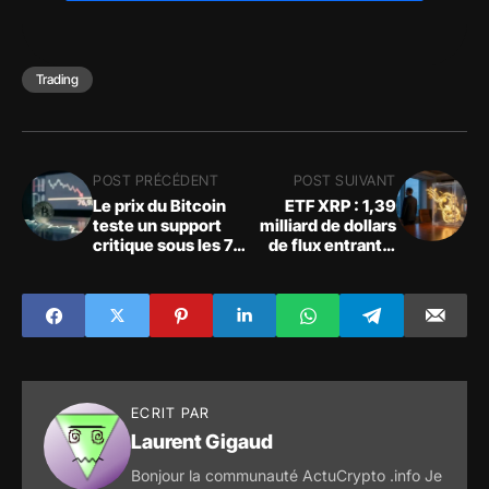
Trading
POST PRÉCÉDENT
POST SUIVANT
Le prix du Bitcoin
ETF XRP : 1,39
teste un support
milliard de dollars
critique sous les 77
de flux entrants,
000 dollars
pourquoi le prix
bloque toujours
ECRIT PAR
Laurent Gigaud
Bonjour la communauté ActuCrypto .info Je