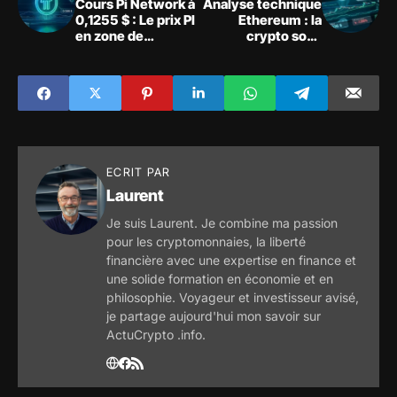
Cours Pi Network à
Analyse technique
0,1255 $ : Le prix PI
Ethereum : la
en zone de
crypto sous
survente extrême
pression face à la
résistance des 1
645 $
ECRIT PAR
Laurent
Je suis Laurent. Je combine ma passion
pour les cryptomonnaies, la liberté
financière avec une expertise en finance et
une solide formation en économie et en
philosophie. Voyageur et investisseur avisé,
je partage aujourd'hui mon savoir sur
ActuCrypto .info.