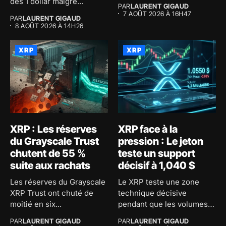
consiste...
des 1 dollar malgré...
PAR
LAURENT GIGAUD
7 AOÛT 2026 À 16H47
PAR
LAURENT GIGAUD
8 AOÛT 2026 À 14H26
XRP
XRP
XRP : Les réserves
XRP face à la
du Grayscale Trust
pression : Le jeton
chutent de 55 %
teste un support
suite aux rachats
décisif à 1,040 $
Les réserves du Grayscale
Le XRP teste une zone
XRP Trust ont chuté de
technique décisive
moitié en six...
pendant que les volumes
d'échange...
PAR
LAURENT GIGAUD
PAR
LAURENT GIGAUD