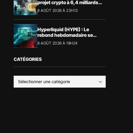
projet crypto à 6,4 milliards
avec Crypto.com
8 AOÛT 2026 À 23H13
Hyperliquid (HYPE) : Le
rebond hebdomadaire se
heurte à la résistance des
8 AOÛT 2026 À 19H24
57,90 $
CATÉGORIES