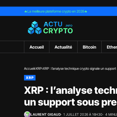
🔥La meilleure plateforme crypto en 2026🔥
Accueil
Actualité
Bitcoin
Ethe
Accueil
XRP
XRP : l’analyse technique crypto signale un support
XRP
XRP : l’analyse tec
un support sous pr
LAURENT GIGAUD
1 JUILLET 2026 À 16H30
4 MIN