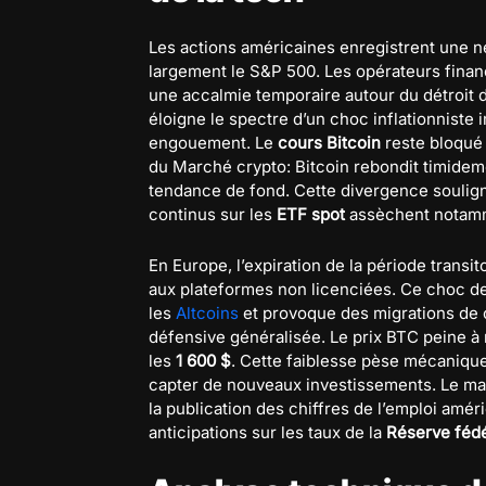
Les actions américaines enregistrent une ne
largement le S&P 500. Les opérateurs financ
une accalmie temporaire autour du détroit d
éloigne le spectre d’un choc inflationniste 
engouement. Le
cours Bitcoin
reste bloqué
du Marché crypto: Bitcoin rebondit timideme
tendance de fond. Cette divergence souligne
continus sur les
ETF spot
assèchent notamme
En Europe, l’expiration de la période transi
aux plateformes non licenciées. Ce choc de 
les
Altcoins
et provoque des migrations de 
défensive généralisée. Le prix BTC peine à 
les
1 600 $
. Cette faiblesse pèse mécanique
capter de nouveaux investissements. Le ma
la publication des chiffres de l’emploi amé
anticipations sur les taux de la
Réserve féd