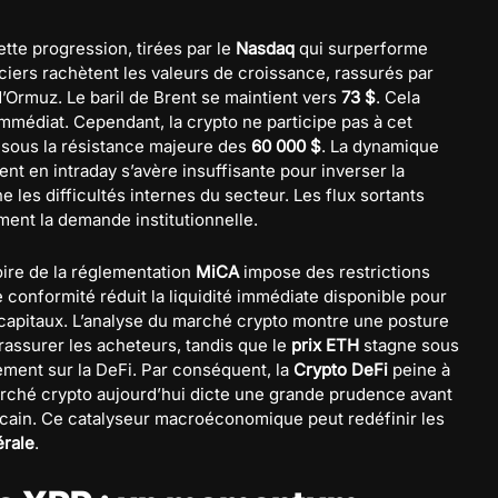
tte progression, tirées par le
Nasdaq
qui surperforme
iers rachètent les valeurs de croissance, rassurés par
’Ormuz. Le baril de Brent se maintient vers
73 $
. Cela
immédiat. Cependant, la crypto ne participe pas à cet
 sous la résistance majeure des
60 000 $
. La dynamique
nt en intraday s’avère insuffisante pour inverser la
 les difficultés internes du secteur. Les flux sortants
nt la demande institutionnelle.
toire de la réglementation
MiCA
impose des restrictions
conformité réduit la liquidité immédiate disponible pour
capitaux. L’analyse du marché crypto montre une posture
rassurer les acheteurs, tandis que le
prix ETH
stagne sous
ment sur la DeFi. Par conséquent, la
Crypto DeFi
peine à
rché crypto aujourd’hui dicte une grande prudence avant
ricain. Ce catalyseur macroéconomique peut redéfinir les
érale
.