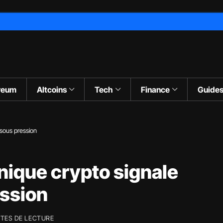
reum
Altcoins
Tech
Finance
Guide
 sous pression
hnique crypto signale
ession
UTES DE LECTURE