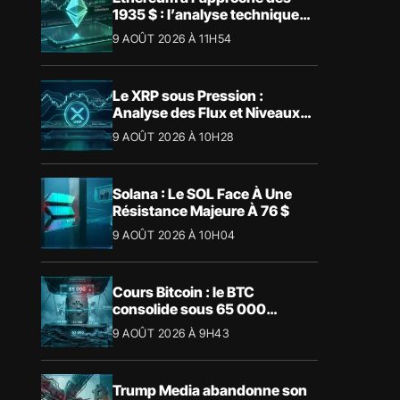
1935 $ : l’analyse technique
face au déséquilibre des
9 AOÛT 2026 À 11H54
dérivés
Le XRP sous Pression :
Analyse des Flux et Niveaux
Clés à Surveiller
9 AOÛT 2026 À 10H28
Solana : Le SOL Face À Une
Résistance Majeure À 76 $
9 AOÛT 2026 À 10H04
Cours Bitcoin : le BTC
consolide sous 65 000
dollars, les niveaux à surveiller
9 AOÛT 2026 À 9H43
Trump Media abandonne son