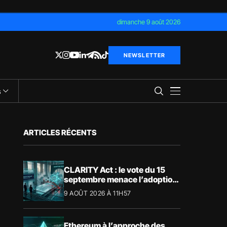
dimanche 9 août 2026
NEWSLETTER
s
ARTICLES RÉCENTS
CLARITY Act : le vote du 15
septembre menace l’adoption
de la loi crypto en 2026
9 AOÛT 2026 À 11H57
Ethereum à l’approche des