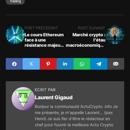
Trading
POST PRÉCÉDENT
POST SUIVANT
Le cours Ethereum
Marché crypto :
face à une
l'étau
résistance majeure
macroéconomique
sous la pression
renforce
d'un RSI extrême
l'hégémonie du
Bitcoin
ECRIT PAR
Laurent Gigaud
Bonjour la communauté ActuCrypto .info Je
me présente, je m'appelle Laurent... (pas
Henri) Je suis fier d'être le rédacteur en
chef pour fournir la meilleure Actu Crypto