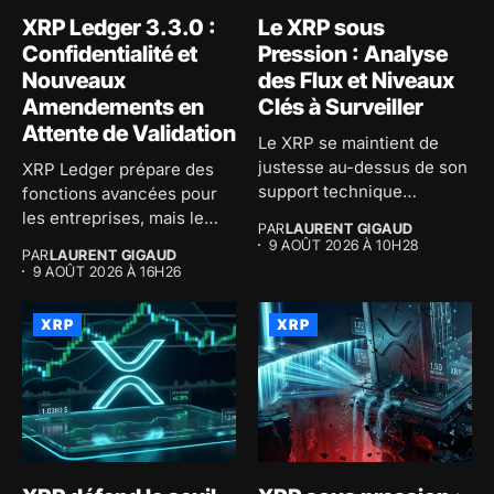
XRP Ledger 3.3.0 :
Le XRP sous
Confidentialité et
Pression : Analyse
Nouveaux
des Flux et Niveaux
Amendements en
Clés à Surveiller
Attente de Validation
Le XRP se maintient de
justesse au-dessus de son
XRP Ledger prépare des
support technique
fonctions avancées pour
pendant...
les entreprises, mais le
PAR
LAURENT GIGAUD
vrai...
9 AOÛT 2026 À 10H28
PAR
LAURENT GIGAUD
9 AOÛT 2026 À 16H26
XRP
XRP