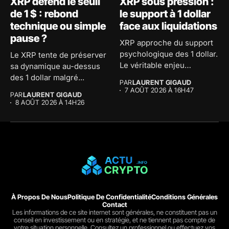
XRP défend le seuil
XRP sous pression :
de 1 $ : rebond
le support à 1 dollar
technique ou simple
face aux liquidations
pause ?
XRP approche du support
psychologique des 1 dollar.
Le XRP tente de préserver
Le véritable enjeu
sa dynamique au-dessus
consiste...
des 1 dollar malgré...
PAR
LAURENT GIGAUD
7 AOÛT 2026 À 16H47
PAR
LAURENT GIGAUD
8 AOÛT 2026 À 14H26
À Propos De Nous
Politique De Confidentialité
Conditions Générales
Contact
Les informations de ce site internet sont générales, ne constituent pas un
conseil en investissement ou en stratégie, et ne tiennent pas compte de
votre situation personnelle. Consultez un professionnel ou effectuez vos