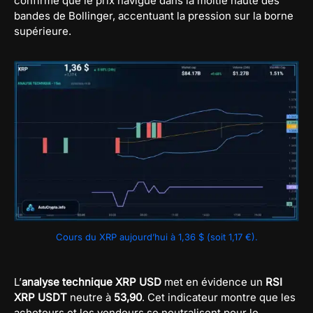
confirme que le prix navigue dans la moitié haute des
bandes de Bollinger, accentuant la pression sur la borne
supérieure.
Cours du XRP aujourd’hui à 1,36 $ (soit 1,17 €).
L’
analyse technique XRP USD
met en évidence un
RSI
XRP USDT
neutre à
53,90
. Cet indicateur montre que les
acheteurs et les vendeurs se neutralisent pour le