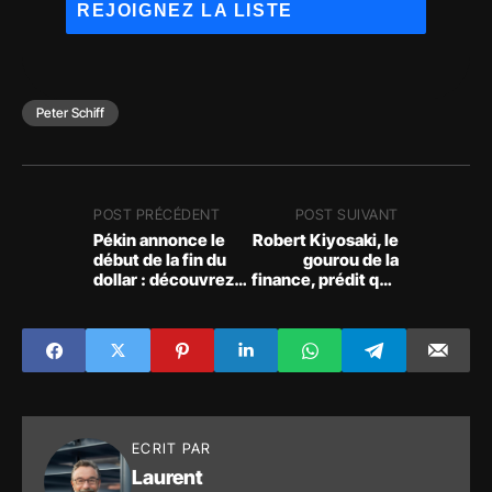
Peter Schiff
POST PRÉCÉDENT
POST SUIVANT
Pékin annonce le
Robert Kiyosaki, le
début de la fin du
gourou de la
dollar : découvrez
finance, prédit que
comment protéger
le bitcoin
votre épargne
rapportera des
grâce au Bitcoin !
millions -
Découvrez
pourquoi !
ECRIT PAR
Laurent