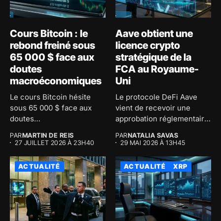
Cours Bitcoin : le
Aave obtient une
rebond freiné sous
licence crypto
65 000 $ face aux
stratégique de la
doutes
FCA au Royaume-
macroéconomiques
Uni
Le cours Bitcoin hésite
Le protocole DeFi Aave
sous 65 000 $ face aux
vient de recevoir une
doutes
approbation réglementaire
macroéconomiques...
majeure au...
PAR
MARTIN DE REIS
PAR
NATALIA SAVAS
27 JUILLET 2026 À 23H40
29 MAI 2026 À 13H45
ACTUALITÉ
ACTUALITÉ
XRP