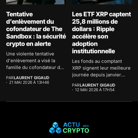
Tentative
Les ETF XRP captent
d’enlèvement du
25,8 millions de
cofondateur de The
dollars : Ripple
Sandbox : la sécurité
accélère son
crypto en alerte
adoption
institutionnelle
Une violente tentative
d'enlèvement a visé la
Les fonds au comptant
famille du cofondateur de
XRP signent leur meilleure
The...
journée depuis janvier
PAR
LAURENT GIGAUD
avec...
21 MAI 2026 À 13H46
PAR
LAURENT GIGAUD
12 MAI 2026 À 17H54